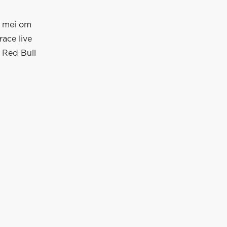
6 mei om
ace live
 Red Bull