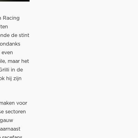
n Racing
uten
nde de stint
esondanks
j even
le, maar het
illi in de
k hij zijn
 maken voor
se sectoren
l gauw
aarnaast
 racefans