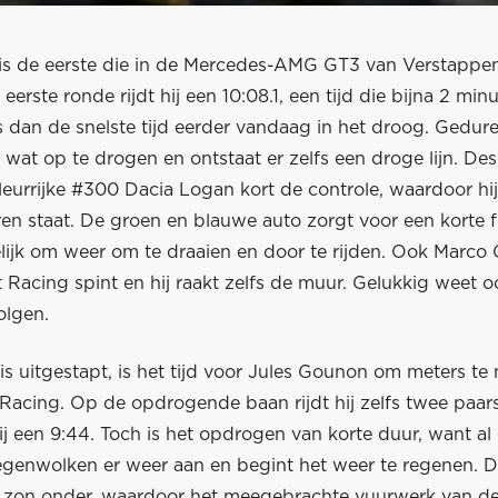
is de eerste die in de Mercedes-AMG GT3 van Verstappe
n eerste ronde rijdt hij een 10:08.1, een tijd die bijna 2 min
 dan de snelste tijd eerder vandaag in het droog. Gedure
n wat op te drogen en ontstaat er zelfs een droge lijn. D
kleurrijke #300 Dacia Logan kort de controle, waardoor hi
en staat. De groen en blauwe auto zorgt voor een korte fi
elijk om weer om te draaien en door te rijden. Ook Marco Gr
Racing spint en hij raakt zelfs de muur. Gelukkig weet oo
olgen.
s uitgestapt, is het tijd voor Jules Gounon om meters te
Racing. Op de opdrogende baan rijdt hij zelfs twee paar
ij een 9:44. Toch is het opdrogen van korte duur, want a
genwolken er weer aan en begint het weer te regenen. D
 zon onder, waardoor het meegebrachte vuurwerk van de