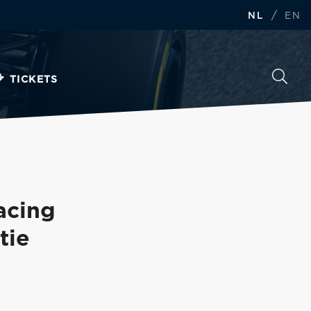
/
NL
EN
TICKETS
acing
tie