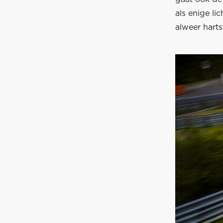
als enige li
alweer harts