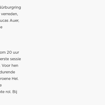
Nürburgring
 verreden,
ucas Auer,
de
 om 20 uur
erste sessie
. Voor hen
5 durende
Groene Hel.
e
e rol. Bij