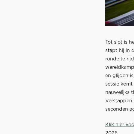
Tot slot is h
stapt hij i
ronde te rij
wereldkampi
en glijden i
sessie komt 
nauwelijks 
Verstappen 
seconden a
Klik hier vo
2026.