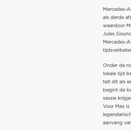
Mercedes-AM
als derde af
waardoor Ma
Jules Gouno
Mercedes-A
tijdsverbete
Onder de ro
lokale tijd 
telt dit al
begint de kw
sessie krijg
Voor Max is 
legendarisch
aanvang van 