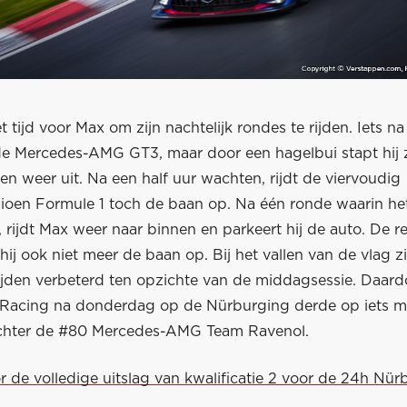
et tijd voor Max om zijn nachtelijk rondes te rijden. Iets n
n de Mercedes-AMG GT3, maar door een hagelbui stapt hij
den weer uit. Na een half uur wachten, rijdt de viervoudig
oen Formule 1 toch de baan op. Na één ronde waarin he
s, rijdt Max weer naar binnen en parkeert hij de auto. De r
hij ook niet meer de baan op. Bij het vallen van de vlag zi
tijden verbeterd ten opzichte van de middagsessie. Daard
Racing na donderdag op de Nürburging derde op iets m
chter de #80 Mercedes-AMG Team Ravenol.
or de volledige uitslag van kwalificatie 2 voor de 24h Nür