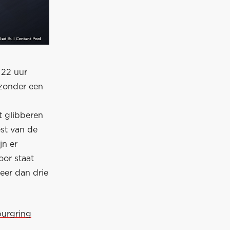
a 22 uur
 zonder een
t glibberen
est van de
jn er
oor staat
eer dan drie
burgring