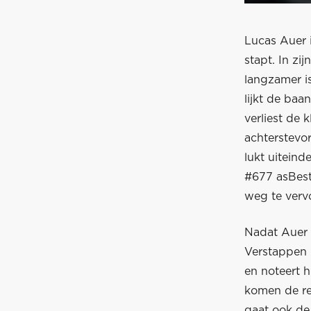
Lucas Auer 
stapt. In zij
langzamer is
lijkt de baa
verliest de 
achterstevor
lukt uiteind
#677 asBest 
weg te verv
Nadat Auer i
Verstappen 
en noteert h
komen de re
gaat ook de