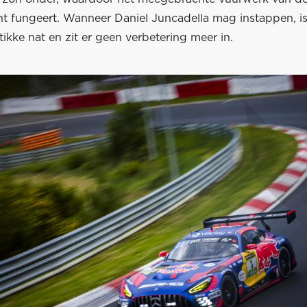
cht fungeert. Wanneer Daniel Juncadella mag instappen, i
tikke nat en zit er geen verbetering meer in.