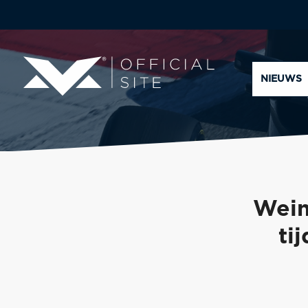
NIEUWS
Wein
ti