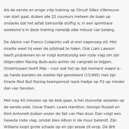
Als de eerste en enige vrije training op Circuit Gilles Villeneuve
van start gaat, duiken alle 22 coureurs meteen de baan op
ondanks dat het asfalt behoorlijk stoffig is. In een sprintrace
weekend is in deze training namelijk elke minuut van belang.
De Alpine van Franco Colapinto valt al snel nagenoeg stil. Met
moeite weet hij weer de pitstraat te halen. Ook Liam Lawson
heeft problemen en er volgt kortstondig een rode vlag om zijn
stilgevallen Racing Bulls-auto achter de vangrails te krijgen.
Ondertussen heeft Max - voor wat het op dat moment waard is -
op harde banden de snelste tijd genoteerd (1:5.895) met zijn
Oracle Red Bull Racing-teamgenoot Isack Hadjar op P2 op minder
dan vier tienden.
Met nog 40 minuten op de klok gaan, is het stuivertje wisselen op
de eerste plek. Oscar Piastri, Lewis Hamilton, George Russell en
Kimi Antonelli duiken onder de tijd van Max door. Dan volgt een
tweede rode vlag, omdat Alex Albon in de muur belandt. Zijn
Williams loopt grote schade op en zijn sessie zit erop. De Brit