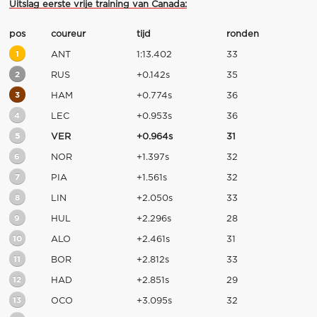
Uitslag eerste vrije training van Canada:
pos
coureur
tijd
ronden
1
ANT
1:13.402
33
2
RUS
+0.142s
35
3
HAM
+0.774s
36
4
LEC
+0.953s
36
5
VER
+0.964s
31
6
NOR
+1.397s
32
7
PIA
+1.561s
32
8
LIN
+2.050s
33
9
HUL
+2.296s
28
10
ALO
+2.461s
31
11
BOR
+2.812s
33
12
HAD
+2.851s
29
13
OCO
+3.095s
32