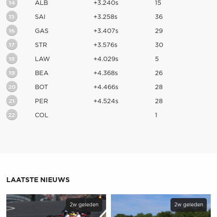
14
ALB
+3.240s
15
15
SAI
+3.258s
36
16
GAS
+3.407s
29
17
STR
+3.576s
30
18
LAW
+4.029s
5
19
BEA
+4.368s
26
20
BOT
+4.466s
28
21
PER
+4.524s
28
22
COL
1
LAATSTE NIEUWS
2w geleden
2w geleden