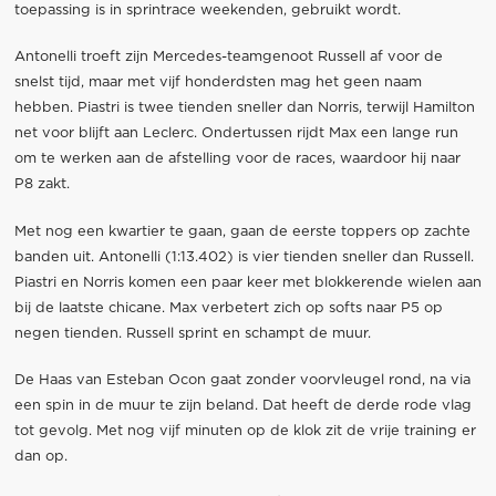
toepassing is in sprintrace weekenden, gebruikt wordt.
Antonelli troeft zijn Mercedes-teamgenoot Russell af voor de
snelst tijd, maar met vijf honderdsten mag het geen naam
hebben. Piastri is twee tienden sneller dan Norris, terwijl Hamilton
net voor blijft aan Leclerc. Ondertussen rijdt Max een lange run
om te werken aan de afstelling voor de races, waardoor hij naar
P8 zakt.
Met nog een kwartier te gaan, gaan de eerste toppers op zachte
banden uit. Antonelli (1:13.402) is vier tienden sneller dan Russell.
Piastri en Norris komen een paar keer met blokkerende wielen aan
bij de laatste chicane. Max verbetert zich op softs naar P5 op
negen tienden. Russell sprint en schampt de muur.
De Haas van Esteban Ocon gaat zonder voorvleugel rond, na via
een spin in de muur te zijn beland. Dat heeft de derde rode vlag
tot gevolg. Met nog vijf minuten op de klok zit de vrije training er
dan op.