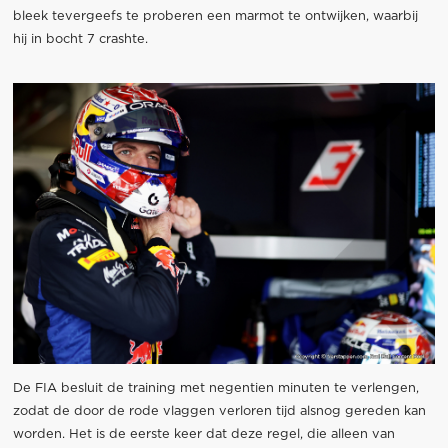
bleek tevergeefs te proberen een marmot te ontwijken, waarbij
hij in bocht 7 crashte.
De FIA besluit de training met negentien minuten te verlengen,
zodat de door de rode vlaggen verloren tijd alsnog gereden kan
worden. Het is de eerste keer dat deze regel, die alleen van