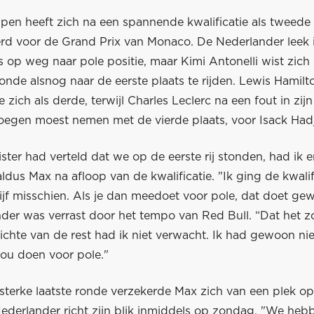
pen heeft zich na een spannende kwalificatie als tweede
erd voor de Grand Prix van Monaco. De Nederlander leek 
fs op weg naar pole positie, maar Kimi Antonelli wist zich 
 ronde alsnog naar de eerste plaats te rijden. Lewis Hamilt
 zich als derde, terwijl Charles Leclerc na een fout in zijn
egen moest nemen met de vierde plaats, voor Isack Hadj
gister had verteld dat we op de eerste rij stonden, had ik 
ldus Max na afloop van de kwalificatie. "Ik ging de kwalif
vijf misschien. Als je dan meedoet voor pole, dat doet g
der was verrast door het tempo van Red Bull. “Dat het z
ichte van de rest had ik niet verwacht. Ik had gewoon ni
zou doen voor pole."
 sterke laatste ronde verzekerde Max zich van een plek op
 Nederlander richt zijn blik inmiddels op zondag. "We heb