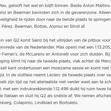
x, gelooft het wel en blijft binnen. Beide Aston Martins
Sainz en Bearman bevinden zich in de gevarenzone. Alleen
veiligheid te rijden door naar de tiende plaats te springe
 Pérez, Bearman, Bottas, Alonso en Stroll af.
in van Q2 komt Sainz bij het uitrijden van de pitbox voo
t onvrede van de Nederlander. Max opent met een 1:13.205
e Ferrari’s, de McLarens en Antonelli voor zich dulden. Bij 
ging klimt hij naar de tweede plaats, vlak achter de Mer
ssell kent ondertussen een moeizame sessie en komt niet
ijd. In de slotfase neemt Leclerc de tweede plaats over v
nelli zijn tijd op het allerlaatste niet verder weet aan te s
l: met een indrukwekkende 1:12.499 duikt hij ruim twee t
de Italiaan en sluit hij Q2 als snelste af. We nemen afsche
nberg, Colapinto, Lindblad en Bortoleto.