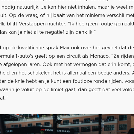
 nodig natuurlijk. Je kan hier niet inhalen, maar je weet m
oruit. Op de vraag of hij baalt van het minieme verschil met
li, blijft Verstappen nuchter: "Ik heb geen foutje gemaakt
an kan je niet al te negatief zijn denk ik."
 op de kwalificatie sprak Max ook over het gevoel dat de
rmule 1-auto's geeft op een circuit als Monaco. “Ze rijd
de afgelopen jaren. Ook met het vermogen dat erin komt, 
eid en het schakelen; het is allemaal een beetje anders. A
r de knie hebt en je kunt een foutloze ronde rijden, voor
 waarin je voluit op de limiet gaat, dan geeft dat veel vold
at.”