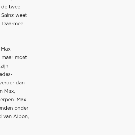
, de twee
 Sainz weet
n. Daarmee
r Max
, maar moet
zijn
cedes-
 verder dan
an Max,
cherpen. Max
ienden onder
id van Albon,