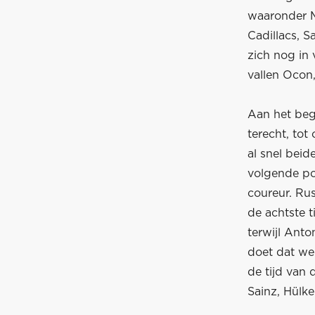
waaronder Ma
Cadillacs, 
zich nog in 
vallen Ocon,
Aan het beg
terecht, to
al snel beid
volgende po
coureur. Ru
de achtste t
terwijl Anto
doet dat we
de tijd van 
Sainz, Hülke