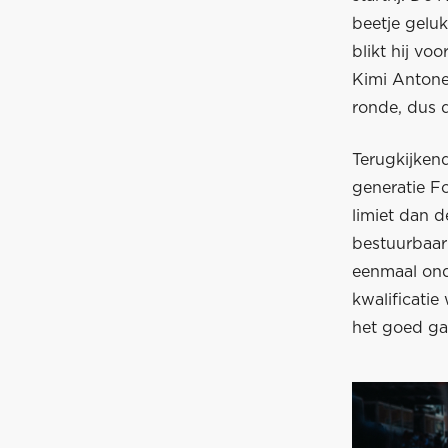
beetje geluk
blikt hij vo
Kimi Antonel
ronde, dus d
Terugkijkend
generatie Fo
limiet dan 
bestuurbaarh
eenmaal onde
kwalificatie
het goed ga