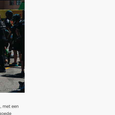
, met een
 goede