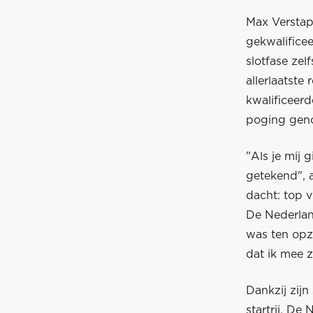
Max Verstap
gekwalifice
slotfase zel
allerlaatste
kwalificeerde
poging geno
"Als je mij 
getekend", a
dacht: top 
De Nederlan
was ten opz
dat ik mee 
Dankzij zijn
startrij. De