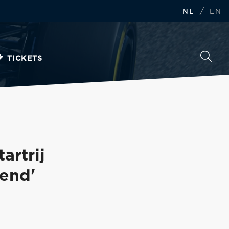
/
NL
EN
TICKETS
artrij
kend'