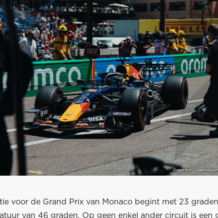
atie voor de Grand Prix van Monaco begint met 23 graden
tuur van 46 graden. Op geen enkel ander circuit is een