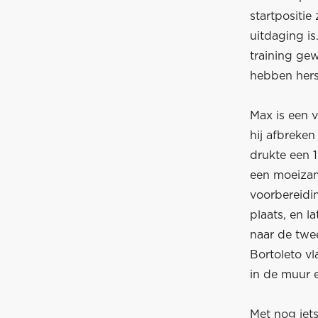
startpositie
uitdaging is
training ge
hebben hers
Max is een v
hij afbreken
drukte een 1
een moeizame
voorbereidin
plaats, en l
naar de twe
Bortoleto v
in de muur e
Met nog iet