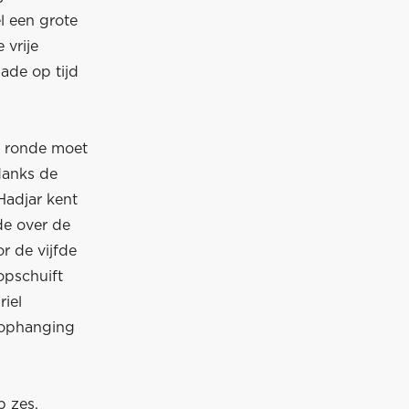
el een grote
 vrije
ade op tijd
le ronde moet
danks de
Hadjar kent
de over de
r de vijfde
opschuift
iel
n ophanging
p zes,