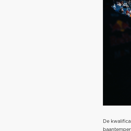
De kwalific
baantempera