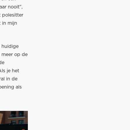
aar nooit",
 polesitter
 in mijn
 huidige
en meer op de
de
ls je het
al in de
oening als