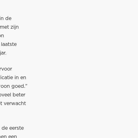
in de
met zijn
on
 laatste
ar.
ervoor
icatie in en
ewoon goed."
oveel beter
et verwacht
 de eerste
ben een