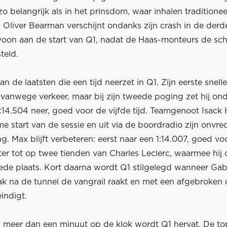
 zo belangrijk als in het prinsdom, waar inhalen traditione
. Oliver Bearman verschijnt ondanks zijn crash in de derde
woon aan de start van Q1, nadat de Haas-monteurs de sch
teld.
an de laatsten die een tijd neerzet in Q1. Zijn eerste snel
 vanwege verkeer, maar bij zijn tweede poging zet hij on
:14.504 neer, goed voor de vijfde tijd. Teamgenoot Isack 
 start van de sessie en uit via de boordradio zijn onvre
g. Max blijft verbeteren: eerst naar een 1:14.007, goed voo
ater tot op twee tienden van Charles Leclerc, waarmee hij 
ede plaats. Kort daarna wordt Q1 stilgelegd wanneer Gabr
lak na de tunnel de vangrail raakt en met een afgebroke
indigt.
s meer dan een minuut op de klok wordt Q1 hervat. De to