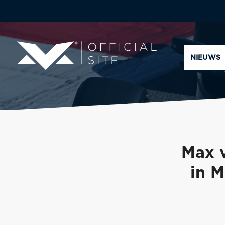
NIEUWS
Max v
in M