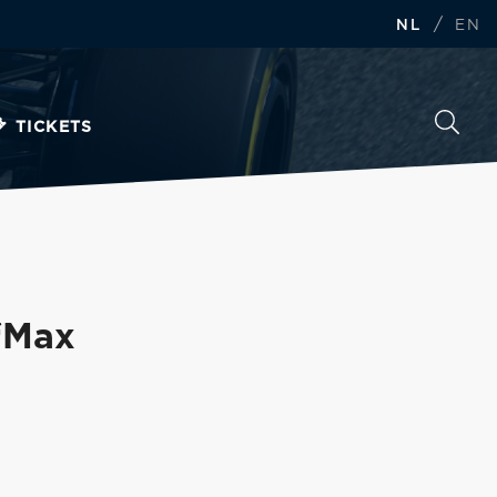
/
NL
EN
TICKETS
 “Max