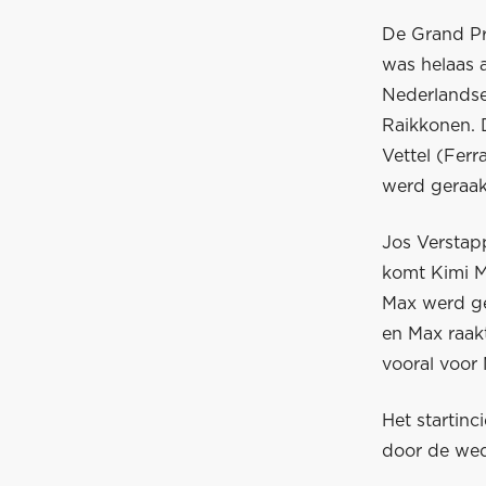
De Grand Pr
was helaas 
Nederlandse
Raikkonen. 
Vettel (Fer
werd geraakt
Jos Verstapp
komt Kimi Ma
Max werd ge
en Max raakt
vooral voor 
Het startinc
door de weds