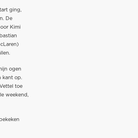
art ging,
n. De
door Kimi
bastian
McLaren)
llen.
mijn ogen
 kant op.
ettel toe
ele weekend,
 bekeken