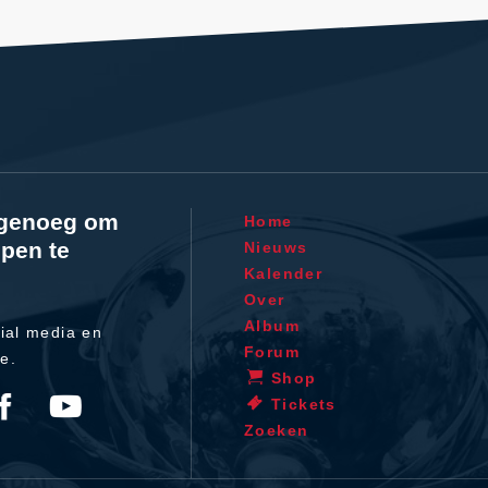
l genoeg om
Home
pen te
Nieuws
Kalender
Over
Album
ial media en
Forum
te.
Shop
Tickets
Zoeken