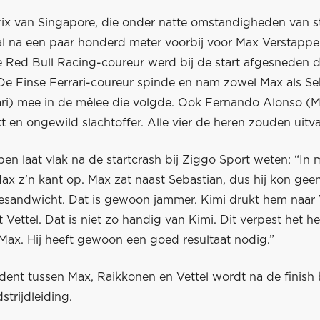
ix van Singapore, die onder natte omstandigheden van st
al na een paar honderd meter voorbij voor Max Verstappe
 Red Bull Racing-coureur werd bij de start afgesneden 
De Finse Ferrari-coureur spinde en nam zowel Max als Se
rari) mee in de mêlee die volgde. Ook Fernando Alonso (
 en ongewild slachtoffer. Alle vier de heren zouden uitva
en laat vlak na de startcrash bij Ziggo Sport weten: “In 
x z’n kant op. Max zat naast Sebastian, dus hij kon geen
sandwicht. Dat is gewoon jammer. Kimi drukt hem naar V
 Vettel. Dat is niet zo handig van Kimi. Dit verpest het h
Max. Hij heeft gewoon een goed resultaat nodig.”
ident tussen Max, Raikkonen en Vettel wordt na de finish
trijdleiding.