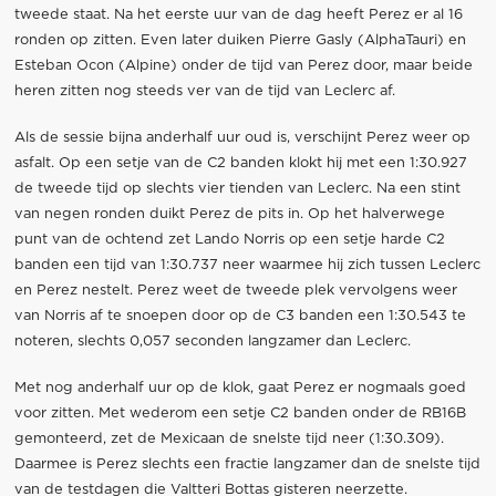
tweede staat. Na het eerste uur van de dag heeft Perez er al 16
ronden op zitten. Even later duiken Pierre Gasly (AlphaTauri) en
Esteban Ocon (Alpine) onder de tijd van Perez door, maar beide
heren zitten nog steeds ver van de tijd van Leclerc af.
Als de sessie bijna anderhalf uur oud is, verschijnt Perez weer op
asfalt. Op een setje van de C2 banden klokt hij met een 1:30.927
de tweede tijd op slechts vier tienden van Leclerc. Na een stint
van negen ronden duikt Perez de pits in. Op het halverwege
punt van de ochtend zet Lando Norris op een setje harde C2
banden een tijd van 1:30.737 neer waarmee hij zich tussen Leclerc
en Perez nestelt. Perez weet de tweede plek vervolgens weer
van Norris af te snoepen door op de C3 banden een 1:30.543 te
noteren, slechts 0,057 seconden langzamer dan Leclerc.
Met nog anderhalf uur op de klok, gaat Perez er nogmaals goed
voor zitten. Met wederom een setje C2 banden onder de RB16B
gemonteerd, zet de Mexicaan de snelste tijd neer (1:30.309).
Daarmee is Perez slechts een fractie langzamer dan de snelste tijd
van de testdagen die Valtteri Bottas gisteren neerzette.