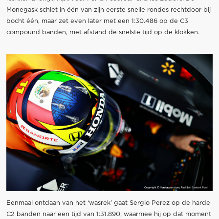
Monegask schiet in één van zijn eerste snelle rondes rechtdoor bij
bocht één, maar zet even later met een 1:30.486 op de C3
compound banden, met afstand de snelste tijd op de klokken.
Eenmaal ontdaan van het ‘wasrek’ gaat Sergio Perez op de harde
C2 banden naar een tijd van 1:31.890, waarmee hij op dat moment