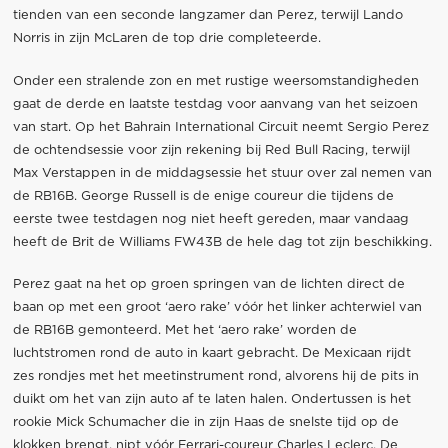
tienden van een seconde langzamer dan Perez, terwijl Lando
Norris in zijn McLaren de top drie completeerde.
Onder een stralende zon en met rustige weersomstandigheden
gaat de derde en laatste testdag voor aanvang van het seizoen
van start. Op het Bahrain International Circuit neemt Sergio Perez
de ochtendsessie voor zijn rekening bij Red Bull Racing, terwijl
Max Verstappen in de middagsessie het stuur over zal nemen van
de RB16B. George Russell is de enige coureur die tijdens de
eerste twee testdagen nog niet heeft gereden, maar vandaag
heeft de Brit de Williams FW43B de hele dag tot zijn beschikking.
Perez gaat na het op groen springen van de lichten direct de
baan op met een groot ‘aero rake’ vóór het linker achterwiel van
de RB16B gemonteerd. Met het ‘aero rake’ worden de
luchtstromen rond de auto in kaart gebracht. De Mexicaan rijdt
zes rondjes met het meetinstrument rond, alvorens hij de pits in
duikt om het van zijn auto af te laten halen. Ondertussen is het
rookie Mick Schumacher die in zijn Haas de snelste tijd op de
klokken brengt, nipt vóór Ferrari-coureur Charles Leclerc. De