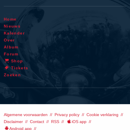
Home
Nieuws
Kalender
Over
Album
Forum
Shop
Tickets
Zoeken
Algemene voorwaarden
Privacy policy
Cookie verklaring
Disclaimer
Contact
RSS
iOS app
Android app