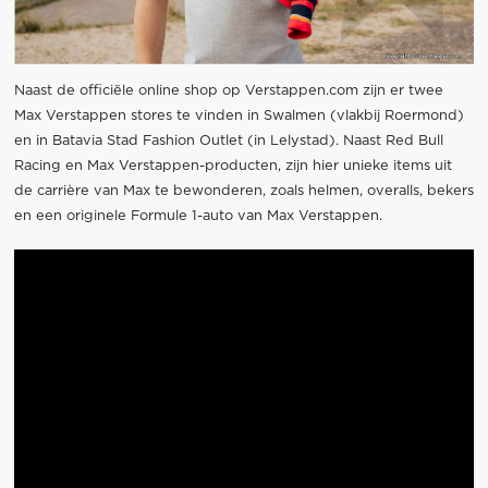
Naast de officiële online shop op Verstappen.com zijn er twee
Max Verstappen stores te vinden in Swalmen (vlakbij Roermond)
en in Batavia Stad Fashion Outlet (in Lelystad). Naast Red Bull
Racing en Max Verstappen-producten, zijn hier unieke items uit
de carrière van Max te bewonderen, zoals helmen, overalls, bekers
en een originele Formule 1-auto van Max Verstappen.