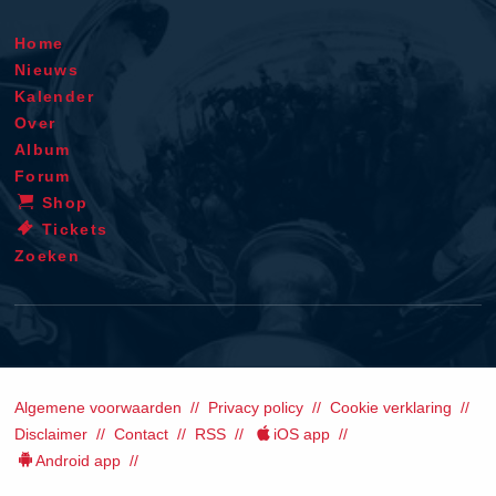
Home
Nieuws
Kalender
Over
Album
Forum
Shop
Tickets
Zoeken
Algemene voorwaarden
Privacy policy
Cookie verklaring
Disclaimer
Contact
RSS
iOS app
Android app