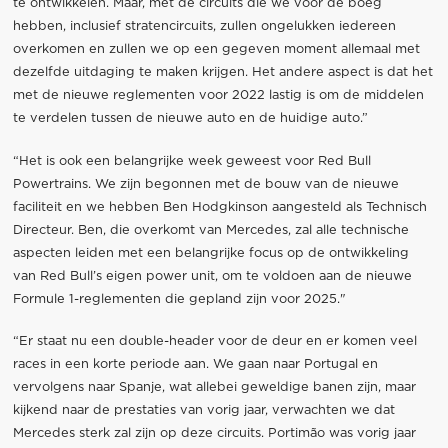
te ontwikkelen. Maar, met de circuits die we voor de boeg
hebben, inclusief stratencircuits, zullen ongelukken iedereen
overkomen en zullen we op een gegeven moment allemaal met
dezelfde uitdaging te maken krijgen. Het andere aspect is dat het
met de nieuwe reglementen voor 2022 lastig is om de middelen
te verdelen tussen de nieuwe auto en de huidige auto.”
“Het is ook een belangrijke week geweest voor Red Bull
Powertrains. We zijn begonnen met de bouw van de nieuwe
faciliteit en we hebben Ben Hodgkinson aangesteld als Technisch
Directeur. Ben, die overkomt van Mercedes, zal alle technische
aspecten leiden met een belangrijke focus op de ontwikkeling
van Red Bull’s eigen power unit, om te voldoen aan de nieuwe
Formule 1-reglementen die gepland zijn voor 2025."
“Er staat nu een double-header voor de deur en er komen veel
races in een korte periode aan. We gaan naar Portugal en
vervolgens naar Spanje, wat allebei geweldige banen zijn, maar
kijkend naar de prestaties van vorig jaar, verwachten we dat
Mercedes sterk zal zijn op deze circuits. Portimão was vorig jaar