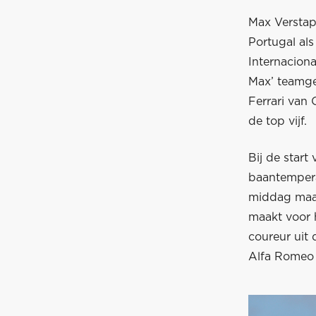
Max Verstapp
Portugal al
Internaciona
Max’ teamgen
Ferrari van
de top vijf.
Bij de start
baantempera
middag maar 
maakt voor h
coureur uit 
Alfa Romeo 