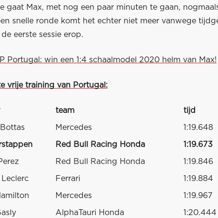
ase gaat Max, met nog een paar minuten te gaan, nogmaal
een snelle ronde komt het echter niet meer vanwege tijdg
de eerste sessie erop.
GP Portugal: win een 1:4 schaalmodel 2020 helm van Max!
e vrije training van Portugal:
team
tijd
 Bottas
Mercedes
1:19.648
rstappen
Red Bull Racing Honda
1:19.673
Perez
Red Bull Racing Honda
1:19.846
 Leclerc
Ferrari
1:19.884
amilton
Mercedes
1:19.967
Gasly
AlphaTauri Honda
1:20.444