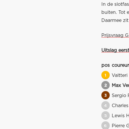
In de slotf
buiten. Tot 
Daarmee zit 
Prijsvraag 
Uitslag eerst
pos
coureur
1
Valtteri
2
Max Ve
3
Sergio 
4
Charles
5
Lewis H
6
Pierre 