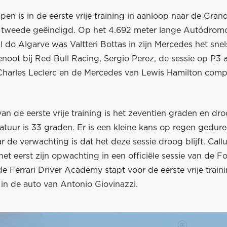
en is in de eerste vrije training in aanloop naar de Gran
s tweede geëindigd. Op het 4.692 meter lange Autódrom
l do Algarve was Valtteri Bottas in zijn Mercedes het snels
oot bij Red Bull Racing, Sergio Perez, de sessie op P3 a
 Charles Leclerc en de Mercedes van Lewis Hamilton comp
 van de eerste vrije training is het zeventien graden en dr
tuur is 33 graden. Er is een kleine kans op regen gedur
de verwachting is dat het deze sessie droog blijft. Callu
et eerst zijn opwachting in een officiële sessie van de F
de Ferrari Driver Academy stapt voor de eerste vrije traini
in de auto van Antonio Giovinazzi.