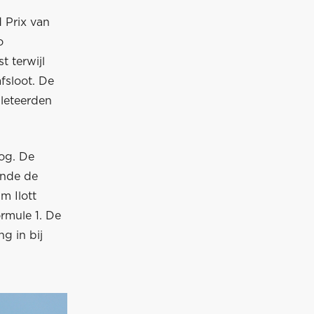
d Prix van
o
t terwijl
fsloot. De
leteerden
oog. De
ende de
m Ilott
ormule 1. De
ng in bij