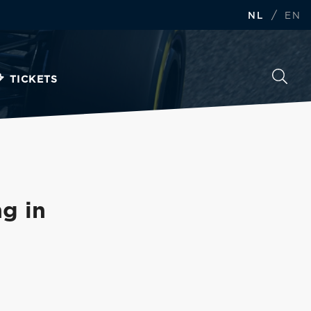
/
NL
EN
TICKETS
ng in