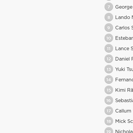
7
George 
8
Lando N
9
Carlos 
10
Esteba
11
Lance S
12
Daniel 
13
Yuki T
14
Fernan
15
Kimi R
16
Sebasti
17
Callum I
18
Mick S
19
Nicholas