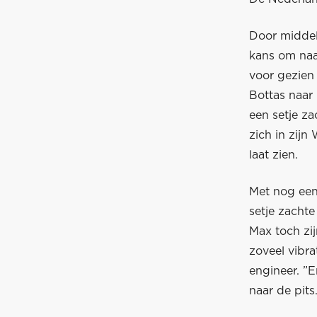
Door middel 
kans om naa
voor gezien 
Bottas naar 
een setje z
zich in zijn
laat zien.
Met nog een
setje zacht
Max toch zijn
zoveel vibra
engineer. ”E
naar de pits