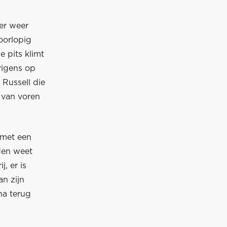
ter weer
oorlopig
e pits klimt
rigens op
Russell die
p van voren
 met een
den weet
j, er is
an zijn
na terug