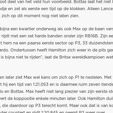
oot deel van het veld hun voorbeeld. Bottas laat het niet 
ondje en zet als eerste een tijd op de klokken. Alleen Lance
zich op dit moment nog niet laten zien.
 bijna een kwartier onderweg als ook Max op de baan vers
rijdt met een set harde banden onder zijn RB16B. Zijn ee
t hem na een paarse eerste sector op P3, 33 duizendsten
iardo. Ondertussen heeft Hamilton zich weer in de pits g
is bijna niet te rijden", laat de Britse wereldkampioen we
n later ziet Max wel kans om zich op P1 te nestelen. Met
dt hij een tijd van 1:21.053 en is daarmee ruim zeven tiende
o en Bottas. Max heeft niet lang plezier van zijn eerste s
vert de koppositie enkele minuten later. Ook Hamilton du
, die daardoor op P3 terecht komt. Maar ook dat is van ko
der countert en rijdt 1:20.845 en neemt P2 weer over.