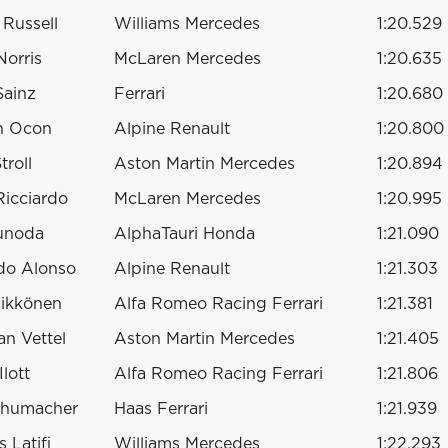
Russell
Williams Mercedes
1:20.529
orris
McLaren Mercedes
1:20.635
Sainz
Ferrari
1:20.680
n Ocon
Alpine Renault
1:20.800
troll
Aston Martin Mercedes
1:20.894
Ricciardo
McLaren Mercedes
1:20.995
sunoda
AlphaTauri Honda
1:21.090
do Alonso
Alpine Renault
1:21.303
äikkönen
Alfa Romeo Racing Ferrari
1:21.381
an Vettel
Aston Martin Mercedes
1:21.405
lott
Alfa Romeo Racing Ferrari
1:21.806
chumacher
Haas Ferrari
1:21.939
 Latifi
Williams Mercedes
1:22.293