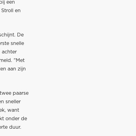
bij een
 Stroll en
chijnt. De
rste snelle
 achter
emeld. "Met
ten aan zijn
 twee paarse
n sneller
tek, want
ikt onder de
rte duur.