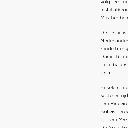
volgt een gr
installatier
Max hebben 
De sessie is
Nederlander 
ronde breng
Daniel Ricc
deze balans 
team.
Enkele ronde
sectoren rij
dan Ricciard
Bottas hero
tijd van Max
De Nederlan