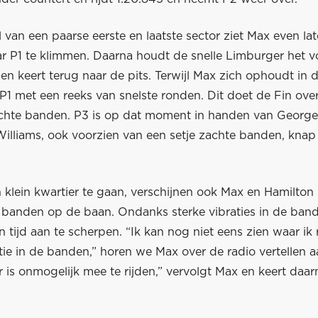
van een paarse eerste en laatste sector ziet Max even la
r P1 te klimmen. Daarna houdt de snelle Limburger het v
en keert terug naar de pits. Terwijl Max zich ophoudt in d
P1 met een reeks van snelste ronden. Dit doet de Fin ove
achte banden. P3 is op dat moment in handen van George 
 Williams, ook voorzien van een setje zachte banden, kna
 klein kwartier te gaan, verschijnen ook Max en Hamilton
e banden op de baan. Ondanks sterke vibraties in de ban
 tijd aan te scherpen. “Ik kan nog niet eens zien waar ik ri
tie in de banden,” horen we Max over de radio vertellen a
r is onmogelijk mee te rijden,” vervolgt Max en keert daar
.