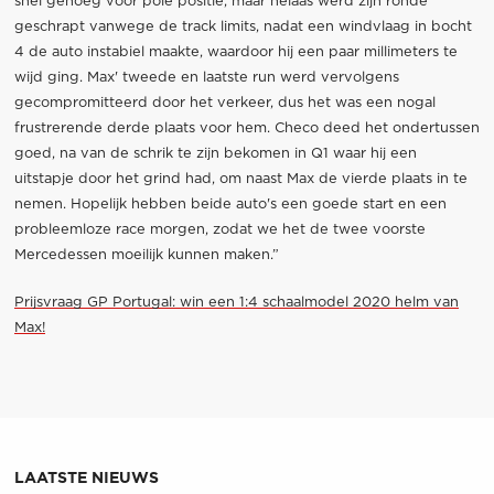
snel genoeg voor pole positie, maar helaas werd zijn ronde
geschrapt vanwege de track limits, nadat een windvlaag in bocht
4 de auto instabiel maakte, waardoor hij een paar millimeters te
wijd ging. Max' tweede en laatste run werd vervolgens
gecompromitteerd door het verkeer, dus het was een nogal
frustrerende derde plaats voor hem. Checo deed het ondertussen
goed, na van de schrik te zijn bekomen in Q1 waar hij een
uitstapje door het grind had, om naast Max de vierde plaats in te
nemen. Hopelijk hebben beide auto's een goede start en een
probleemloze race morgen, zodat we het de twee voorste
Mercedessen moeilijk kunnen maken.”
Prijsvraag GP Portugal: win een 1:4 schaalmodel 2020 helm van
Max!
LAATSTE NIEUWS