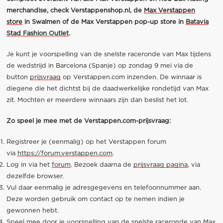
merchandise, check
Verstappenshop.nl
,
de
Max Verstappen
store
in Swalmen of de Max Verstappen pop-up store in
Batavia
Stad Fashion Outlet
.
Je kunt je voorspelling van de snelste raceronde van Max tijdens
de wedstrijd in Barcelona (Spanje) op zondag 9 mei via de
button
prijsvraag
op Verstappen.com inzenden. De winnaar is
diegene die het dichtst bij de daadwerkelijke rondetijd van Max
zit. Mochten er meerdere winnaars zijn dan beslist het lot.
Zo speel je mee met de Verstappen.com-prijsvraag:
Registreer je (eenmalig) op het Verstappen forum
via
https://forum.verstappen.com
.
Log in via het
forum
. Bezoek daarna de
prijsvraag pagina
, via
dezelfde browser.
Vul daar eenmalig je adresgegevens en telefoonnummer aan.
Deze worden gebruik om contact op te nemen indien je
gewonnen hebt.
Speel mee door je voorspelling van de snelste raceronde van Max