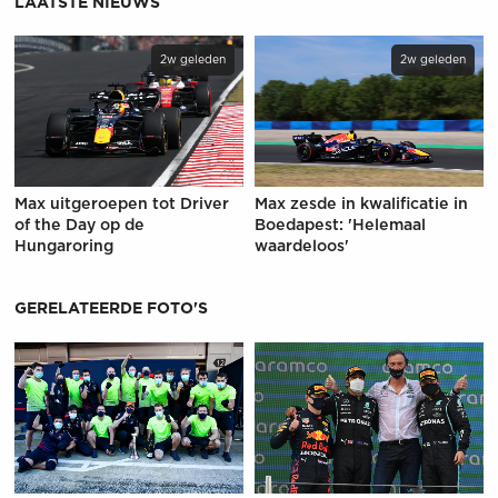
LAATSTE NIEUWS
2w geleden
2w geleden
Max uitgeroepen tot Driver
Max zesde in kwalificatie in
of the Day op de
Boedapest: 'Helemaal
Hungaroring
waardeloos'
GERELATEERDE FOTO'S