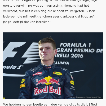
was het een ongelooflijke dag. Ik heb het al vaak gezegd, mijn
eerste overwinning was een verrassing, niemand had het
verwacht, dus het is een dag die ik nooit zal vergeten. Ik ben
iedereen die mij heeft geholpen zeer dankbaar dat ik op zo'n
jonge leeftijd dat kon bereiken.”
We hebben nu een beetje een idee van de circuits die bij Red