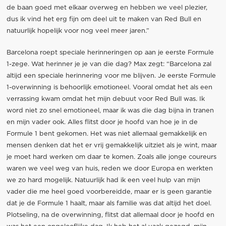
de baan goed met elkaar overweg en hebben we veel plezier,
dus ik vind het erg fijn om deel uit te maken van Red Bull en
natuurlijk hopelijk voor nog veel meer jaren.”
Barcelona roept speciale herinneringen op aan je eerste Formule
1-zege. Wat herinner je je van die dag? Max zegt: “Barcelona zal
altijd een speciale herinnering voor me blijven. Je eerste Formule
1-overwinning is behoorlijk emotioneel. Vooral omdat het als een
verrassing kwam omdat het mijn debuut voor Red Bull was. Ik
word niet zo snel emotioneel, maar ik was die dag bijna in tranen
en mijn vader ook. Alles flitst door je hoofd van hoe je in de
Formule 1 bent gekomen. Het was niet allemaal gemakkelijk en
mensen denken dat het er vrij gemakkelijk uitziet als je wint, maar
je moet hard werken om daar te komen. Zoals alle jonge coureurs
waren we veel weg van huis, reden we door Europa en werkten
we zo hard mogelijk. Natuurlijk had ik een veel hulp van mijn
vader die me heel goed voorbereidde, maar er is geen garantie
dat je de Formule 1 haalt, maar als familie was dat altijd het doel.
Plotseling, na de overwinning, flitst dat allemaal door je hoofd en