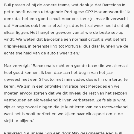
Bull passen of bij de andere teams, wat denk je dat Barcelona in
petto heeft na een uitdagende Portugese GP? Max antwoordt: “Ik
denk dat het een goed circuit voor ons kan zijn, maar ik verwacht
dat Mercedes ook heel snel zal zijn, dus het zal weer heel dicht bij
elkaar liggen. Het hangt er gewoon van af wie de beste set-up
vindt. We weten dat Barcelona een normaal circuit is wat betreft
gripniveaus, in tegenstelling tot Portugal, dus daar kunnen we de
echte snelheid van de auto's weer zien.”
Max vervolgt: “Barcelona is echt een goede baan die we allemaal
heel goed kennen. Ik ben daar aan het begin van het jaar
geweest met een GT-auto, met mijn vader, dus is fijn om terug te
keren. We zijn in een ontwikkelingsrace met Mercedes en we
moeten ervoor zorgen dat we dit niveau de rest van het seizoen
vasthouden en elk weekend blijven verbeteren. Zelfs als je wint,
zijn er nog zoveel dingen die je kunt leren van een raceweekend,
want het is nooit perfect en we kijken naar elk aspect om in de
strijd te blijven.”
Prijsvraag GP Spanje: win een door Max gesigneerde Red Bull