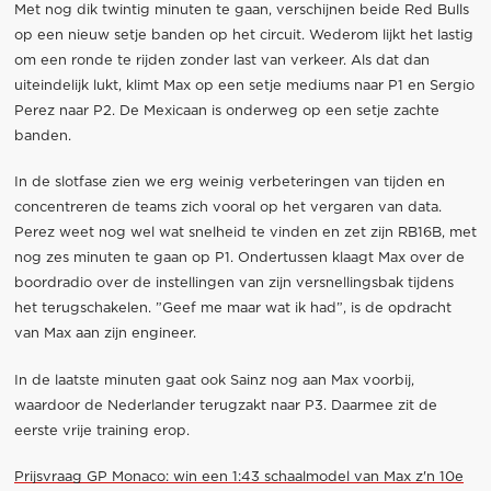
Met nog dik twintig minuten te gaan, verschijnen beide Red Bulls
op een nieuw setje banden op het circuit. Wederom lijkt het lastig
om een ronde te rijden zonder last van verkeer. Als dat dan
uiteindelijk lukt, klimt Max op een setje mediums naar P1 en Sergio
Perez naar P2. De Mexicaan is onderweg op een setje zachte
banden.
In de slotfase zien we erg weinig verbeteringen van tijden en
concentreren de teams zich vooral op het vergaren van data.
Perez weet nog wel wat snelheid te vinden en zet zijn RB16B, met
nog zes minuten te gaan op P1. Ondertussen klaagt Max over de
boordradio over de instellingen van zijn versnellingsbak tijdens
het terugschakelen. ”Geef me maar wat ik had”, is de opdracht
van Max aan zijn engineer.
In de laatste minuten gaat ook Sainz nog aan Max voorbij,
waardoor de Nederlander terugzakt naar P3. Daarmee zit de
eerste vrije training erop.
Prijsvraag GP Monaco: win een 1:43 schaalmodel van Max z'n 10e