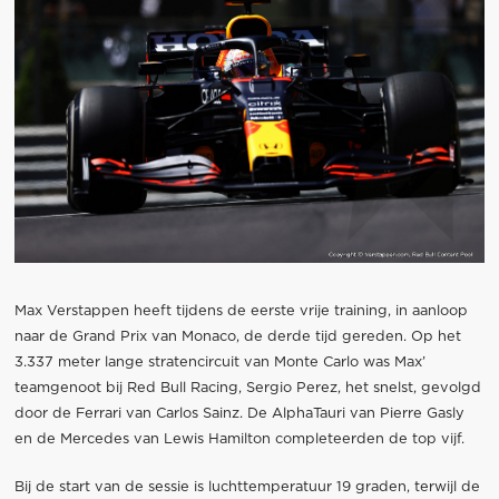
Max Verstappen heeft tijdens de eerste vrije training, in aanloop
naar de Grand Prix van Monaco, de derde tijd gereden. Op het
3.337 meter lange stratencircuit van Monte Carlo was Max’
teamgenoot bij Red Bull Racing, Sergio Perez, het snelst, gevolgd
door de Ferrari van Carlos Sainz. De AlphaTauri van Pierre Gasly
en de Mercedes van Lewis Hamilton completeerden de top vijf.
Bij de start van de sessie is luchttemperatuur 19 graden, terwijl de