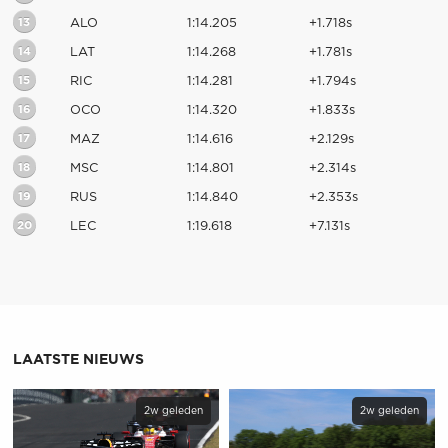
13
ALO
1:14.205
+1.718s
14
LAT
1:14.268
+1.781s
15
RIC
1:14.281
+1.794s
16
OCO
1:14.320
+1.833s
17
MAZ
1:14.616
+2.129s
18
MSC
1:14.801
+2.314s
19
RUS
1:14.840
+2.353s
20
LEC
1:19.618
+7.131s
LAATSTE NIEUWS
2w geleden
2w geleden