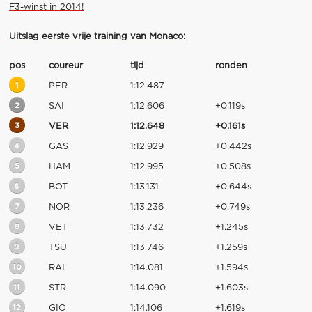
F3-winst in 2014!
Uitslag eerste vrije training van Monaco:
pos
coureur
tijd
ronden
1
PER
1:12.487
2
SAI
1:12.606
+0.119s
3
VER
1:12.648
+0.161s
4
GAS
1:12.929
+0.442s
5
HAM
1:12.995
+0.508s
6
BOT
1:13.131
+0.644s
7
NOR
1:13.236
+0.749s
8
VET
1:13.732
+1.245s
9
TSU
1:13.746
+1.259s
10
RAI
1:14.081
+1.594s
11
STR
1:14.090
+1.603s
12
GIO
1:14.106
+1.619s