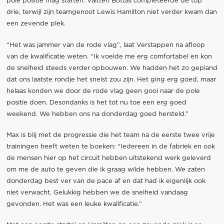
pole positie mag starten. Valtteri Bottas completeerde de top
drie, terwijl zijn teamgenoot Lewis Hamilton niet verder kwam dan
een zevende plek.
“Het was jammer van de rode vlag”, laat Verstappen na afloop
van de kwalificatie weten. “Ik voelde me erg comfortabel en kon
de snelheid steeds verder opbouwen. We hadden het zo gepland
dat ons laatste rondje het snelst zou zijn. Het ging erg goed, maar
helaas konden we door de rode vlag geen gooi naar de pole
positie doen. Desondanks is het tot nu toe een erg goed
weekend. We hebben ons na donderdag goed hersteld.”
Max is blij met de progressie die het team na de eerste twee vrije
trainingen heeft weten te boeken: “Iedereen in de fabriek en ook
de mensen hier op het circuit hebben uitstekend werk geleverd
om me de auto te geven die ik graag wilde hebben. We zaten
donderdag best ver van de pace af en dat had ik eigenlijk ook
niet verwacht. Gelukkig hebben we de snelheid vandaag
gevonden. Het was een leuke kwalificatie.”