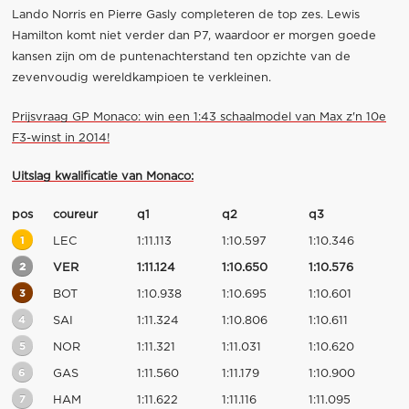
Lando Norris en Pierre Gasly completeren de top zes. Lewis
Hamilton komt niet verder dan P7, waardoor er morgen goede
kansen zijn om de puntenachterstand ten opzichte van de
zevenvoudig wereldkampioen te verkleinen.
Prijsvraag GP Monaco: win een 1:43 schaalmodel van Max z'n 10e
F3-winst in 2014!
Uitslag kwalificatie van Monaco:
pos
coureur
q1
q2
q3
1
LEC
1:11.113
1:10.597
1:10.346
2
VER
1:11.124
1:10.650
1:10.576
3
BOT
1:10.938
1:10.695
1:10.601
4
SAI
1:11.324
1:10.806
1:10.611
5
NOR
1:11.321
1:11.031
1:10.620
6
GAS
1:11.560
1:11.179
1:10.900
7
HAM
1:11.622
1:11.116
1:11.095