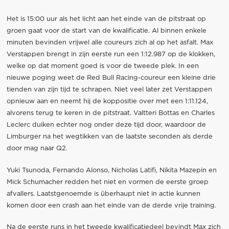
Het is 15:00 uur als het licht aan het einde van de pitstraat op
groen gaat voor de start van de kwalificatie. Al binnen enkele
minuten bevinden vrijwel alle coureurs zich al op het asfalt. Max
Verstappen brengt in zijn eerste run een 1:12.987 op de klokken,
welke op dat moment goed is voor de tweede plek. In een
nieuwe poging weet de Red Bull Racing-coureur een kleine drie
tienden van zijn tijd te schrapen. Niet veel later zet Verstappen
opnieuw aan en neemt hij de koppositie over met een 1:11.124,
alvorens terug te keren in de pitstraat. Valtteri Bottas en Charles
Leclerc duiken echter nog onder deze tijd door, waardoor de
Limburger na het wegtikken van de laatste seconden als derde
door mag naar Q2.
Yuki Tsunoda, Fernando Alonso, Nicholas Latifi, Nikita Mazepin en
Mick Schumacher redden het niet en vormen de eerste groep
afvallers. Laatstgenoemde is überhaupt niet in actie kunnen
komen door een crash aan het einde van de derde vrije training.
Na de eerste runs in het tweede kwalificatiedeel bevindt Max zich