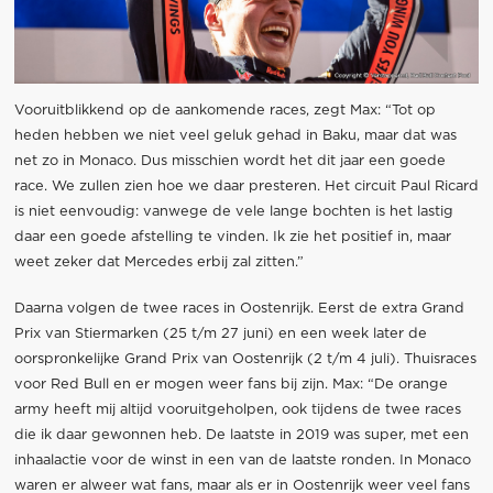
Vooruitblikkend op de aankomende races, zegt Max: “Tot op
heden hebben we niet veel geluk gehad in Baku, maar dat was
net zo in Monaco. Dus misschien wordt het dit jaar een goede
race. We zullen zien hoe we daar presteren. Het circuit Paul Ricard
is niet eenvoudig: vanwege de vele lange bochten is het lastig
daar een goede afstelling te vinden. Ik zie het positief in, maar
weet zeker dat Mercedes erbij zal zitten.”
Daarna volgen de twee races in Oostenrijk. Eerst de extra Grand
Prix van Stiermarken (25 t/m 27 juni) en een week later de
oorspronkelijke Grand Prix van Oostenrijk (2 t/m 4 juli). Thuisraces
voor Red Bull en er mogen weer fans bij zijn. Max: “De orange
army heeft mij altijd vooruitgeholpen, ook tijdens de twee races
die ik daar gewonnen heb. De laatste in 2019 was super, met een
inhaalactie voor de winst in een van de laatste ronden. In Monaco
waren er alweer wat fans, maar als er in Oostenrijk weer veel fans