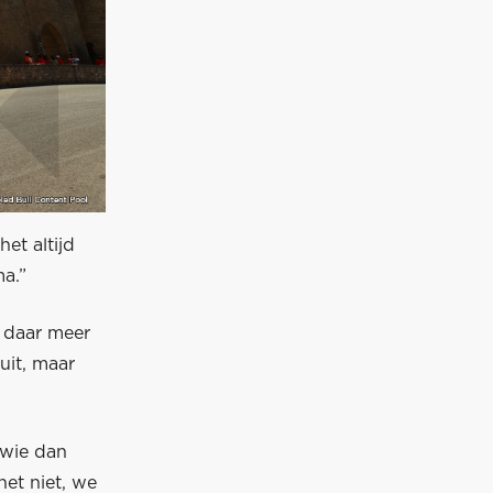
et altijd
ma.”
t daar meer
uit, maar
 wie dan
et niet, we