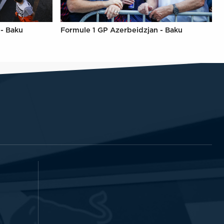
 - Baku
Formule 1 GP Azerbeidzjan - Baku