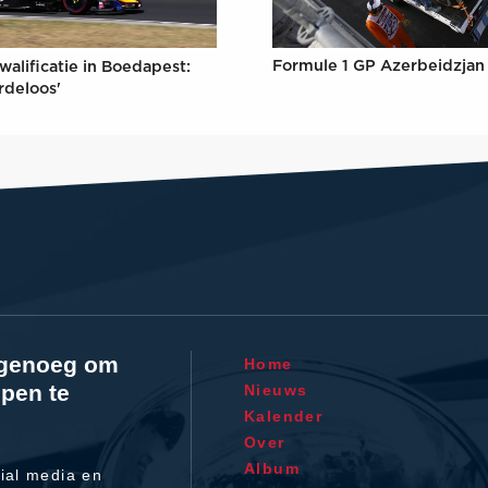
Formule 1 GP Azerbeidzjan
walificatie in Boedapest:
rdeloos'
l genoeg om
Home
pen te
Nieuws
Kalender
Over
Album
ial media en