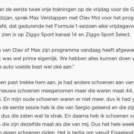
n de eerste twee vrije trainingen op de vrijdag voor de 
dzjan, sprak Max Verstappen met Olav Mol voor het pr
afé, dat gedurende het Formule 1-seizoen elke vrijdaga
 zien is op Ziggo Sport kanaal 14 en Ziggo Sport Select.
 van Olav of Max zijn programma vandaag heeft afgewerk
et was wel prima eigenlijk. We hebben alles kunnen doen
e auto voelde best wel oké aan.”
en past trekke hem aan, je had andere schoenen aan van
nieuwe schoenen meegenomen maar die waren maat 44, 
5. En mijn oude schoenen waren er niet meer, dus ik had
 de eerste sessie heb ik die van Sergio geleend en die zij
r dus die zaten wat te strak. En daarna heb ik schoenen 
die zijn dezelfde maat als die van mij. Dus het hele week
n eigen schoenen rijden. Het is lastig om vanuit Engeland 