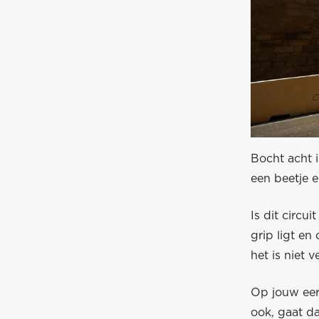
Bocht acht i
een beetje e
Is dit circu
grip ligt en
het is niet v
Op jouw eer
ook, gaat d