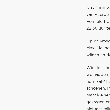
Na afloop va
van Azerbei
Formule 1 C
22.30 uur te
Op de vraag
Max: “Ja, h
wilden en d
Wie de scho
we hadden 
normaal 41,
schoenen. In
maat kleine
gekregen en 
niet met mij