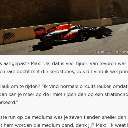
s aangepast? Max: “Ja, dat is veel fijner. Van tevoren was h
en rare bocht met die kerbstones, dus dit vind ik wel pri
it leuk om te rijden? “Ik vind normale circuits leuker, omda
 dan kan je meer op de limiet rijden dan op een stratencirc
erkeerd.”
ste run op de mediums was je zeven tienden sneller dan
at hem worden die medium band, denk jij? Max: “Ik weet h