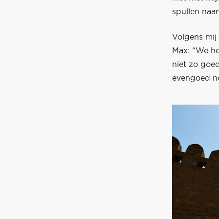
spullen naar
Volgens mij 
Max: “We he
niet zo goe
evengoed nog