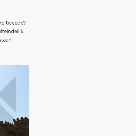
n de tweede?
teindelijk
staan