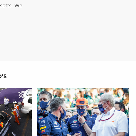
softs. We
'S