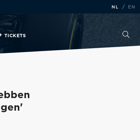
/
NL
EN
TICKETS
hebben
agen'