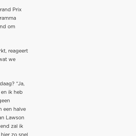
Grand Prix
ogramma
vond om
t, reageert
 wat we
daag? “Ja,
en ik heb
 geen
n een halve
van Lawson
end zal ik
hier zo snel