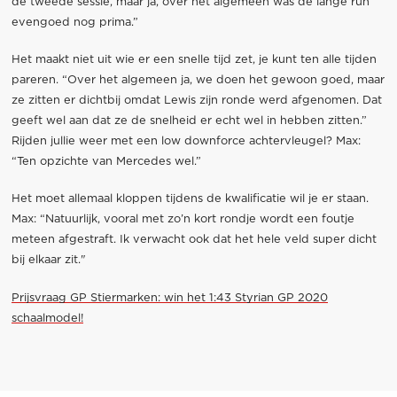
de tweede sessie, maar ja, over het algemeen was de lange run
evengoed nog prima.”
Het maakt niet uit wie er een snelle tijd zet, je kunt ten alle tijden
pareren. “Over het algemeen ja, we doen het gewoon goed, maar
ze zitten er dichtbij omdat Lewis zijn ronde werd afgenomen. Dat
geeft wel aan dat ze de snelheid er echt wel in hebben zitten.”
Rijden jullie weer met een low downforce achtervleugel? Max:
“Ten opzichte van Mercedes wel.”
Het moet allemaal kloppen tijdens de kwalificatie wil je er staan.
Max: “Natuurlijk, vooral met zo’n kort rondje wordt een foutje
meteen afgestraft. Ik verwacht ook dat het hele veld super dicht
bij elkaar zit."
Prijsvraag GP Stiermarken: win het 1:43 Styrian GP 2020
schaalmodel!