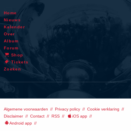
Home
Nieuws
Kalender
Over
Album
Forum
Shop
Tickets
Zoeken
Algemene voorwaarden
Privacy policy
Cookie verklaring
Disclaimer
Contact
RSS
iOS app
Android app