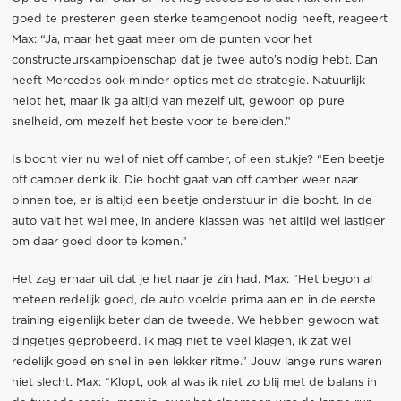
goed te presteren geen sterke teamgenoot nodig heeft, reageert
Max: “Ja, maar het gaat meer om de punten voor het
constructeurskampioenschap dat je twee auto’s nodig hebt. Dan
heeft Mercedes ook minder opties met de strategie. Natuurlijk
helpt het, maar ik ga altijd van mezelf uit, gewoon op pure
snelheid, om mezelf het beste voor te bereiden.”
Is bocht vier nu wel of niet off camber, of een stukje? “Een beetje
off camber denk ik. Die bocht gaat van off camber weer naar
binnen toe, er is altijd een beetje onderstuur in die bocht. In de
auto valt het wel mee, in andere klassen was het altijd wel lastiger
om daar goed door te komen.”
Het zag ernaar uit dat je het naar je zin had. Max: “Het begon al
meteen redelijk goed, de auto voelde prima aan en in de eerste
training eigenlijk beter dan de tweede. We hebben gewoon wat
dingetjes geprobeerd. Ik mag niet te veel klagen, ik zat wel
redelijk goed en snel in een lekker ritme.” Jouw lange runs waren
niet slecht. Max: “Klopt, ook al was ik niet zo blij met de balans in