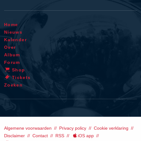
Home
Nieuws
Kalender
Over
Album
Forum
Shop
Tickets
Zoeken
Algemene voorwaarden
Privacy policy
Cookie verklaring
Disclaimer
Contact
RSS
iOS app