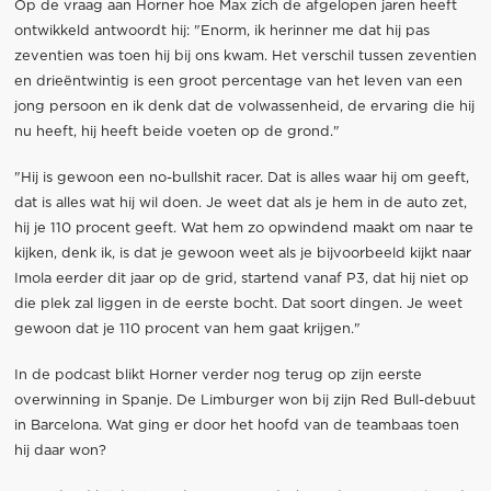
Op de vraag aan Horner hoe Max zich de afgelopen jaren heeft
ontwikkeld antwoordt hij: "Enorm, ik herinner me dat hij pas
zeventien was toen hij bij ons kwam. Het verschil tussen zeventien
en drieëntwintig is een groot percentage van het leven van een
jong persoon en ik denk dat de volwassenheid, de ervaring die hij
nu heeft, hij heeft beide voeten op de grond."
"Hij is gewoon een no-bullshit racer. Dat is alles waar hij om geeft,
dat is alles wat hij wil doen. Je weet dat als je hem in de auto zet,
hij je 110 procent geeft. Wat hem zo opwindend maakt om naar te
kijken, denk ik, is dat je gewoon weet als je bijvoorbeeld kijkt naar
Imola eerder dit jaar op de grid, startend vanaf P3, dat hij niet op
die plek zal liggen in de eerste bocht. Dat soort dingen. Je weet
gewoon dat je 110 procent van hem gaat krijgen."
In de podcast blikt Horner verder nog terug op zijn eerste
overwinning in Spanje. De Limburger won bij zijn Red Bull-debuut
in Barcelona. Wat ging er door het hoofd van de teambaas toen
hij daar won?