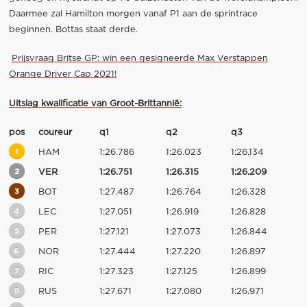
Daarmee zal Hamilton morgen vanaf P1 aan de sprintrace
beginnen. Bottas staat derde.
Prijsvraag Britse GP: win een gesigneerde Max Verstappen
Orange Driver Cap 2021!
Uitslag kwalificatie van Groot-Brittannië:
pos
coureur
q1
q2
q3
1
HAM
1:26.786
1:26.023
1:26.134
2
VER
1:26.751
1:26.315
1:26.209
3
BOT
1:27.487
1:26.764
1:26.328
4
LEC
1:27.051
1:26.919
1:26.828
5
PER
1:27.121
1:27.073
1:26.844
6
NOR
1:27.444
1:27.220
1:26.897
7
RIC
1:27.323
1:27.125
1:26.899
8
RUS
1:27.671
1:27.080
1:26.971