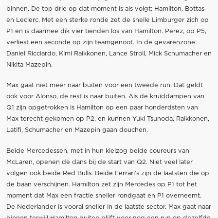
binnen. De top drie op dat moment is als volgt: Hamilton, Bottas
en Leclerc. Met een sterke ronde zet de snelle Limburger zich op
P1 en is daarmee dik vier tienden los van Hamilton. Perez, op P5,
verliest een seconde op zijn teamgenoot. In de gevarenzone:
Daniel Ricciardo, Kimi Raikkonen, Lance Stroll, Mick Schumacher en
Nikita Mazepin.
Max gaat niet meer naar buiten voor een tweede run. Dat geldt
ook voor Alonso, de rest is naar buiten. Als de kruiddampen van
Q1 zijn opgetrokken is Hamilton op een paar honderdsten van
Max terecht gekomen op P2, en kunnen Yuki Tsunoda, Raikkonen,
Latifi, Schumacher en Mazepin gaan douchen.
Beide Mercedessen, met in hun kielzog beide coureurs van
McLaren, openen de dans bij de start van Q2. Niet veel later
volgen ook beide Red Bulls. Beide Ferrari’s zijn de laatsten die op
de baan verschijnen. Hamilton zet zijn Mercedes op P1 tot het
moment dat Max een fractie sneller rondgaat en P1 overneemt.
De Nederlander is vooral sneller in de laatste sector. Max gaat naar