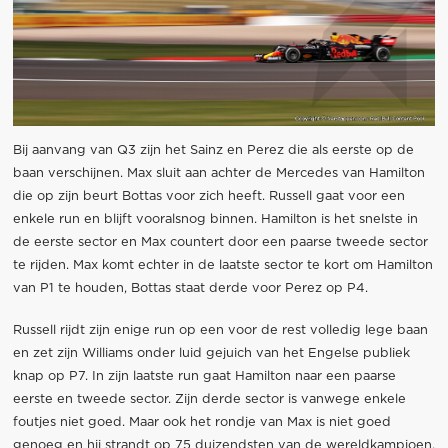
Bij aanvang van Q3 zijn het Sainz en Perez die als eerste op de
baan verschijnen. Max sluit aan achter de Mercedes van Hamilton
die op zijn beurt Bottas voor zich heeft. Russell gaat voor een
enkele run en blijft vooralsnog binnen. Hamilton is het snelste in
de eerste sector en Max countert door een paarse tweede sector
te rijden. Max komt echter in de laatste sector te kort om Hamilton
van P1 te houden, Bottas staat derde voor Perez op P4.
Russell rijdt zijn enige run op een voor de rest volledig lege baan
en zet zijn Williams onder luid gejuich van het Engelse publiek
knap op P7. In zijn laatste run gaat Hamilton naar een paarse
eerste en tweede sector. Zijn derde sector is vanwege enkele
foutjes niet goed. Maar ook het rondje van Max is niet goed
genoeg en hij strandt op 75 duizendsten van de wereldkampioen.