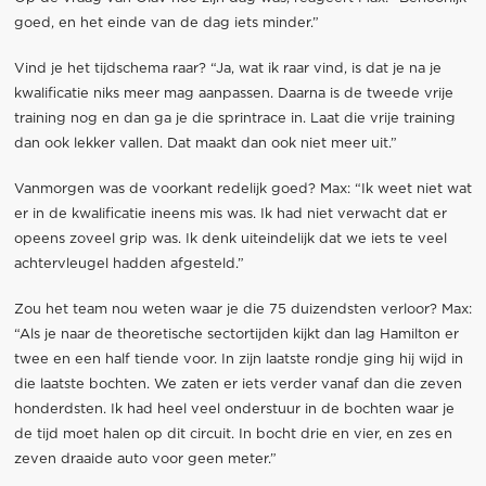
goed, en het einde van de dag iets minder.”
Vind je het tijdschema raar? “Ja, wat ik raar vind, is dat je na je
kwalificatie niks meer mag aanpassen. Daarna is de tweede vrije
training nog en dan ga je die sprintrace in. Laat die vrije training
dan ook lekker vallen. Dat maakt dan ook niet meer uit.”
Vanmorgen was de voorkant redelijk goed? Max: “Ik weet niet wat
er in de kwalificatie ineens mis was. Ik had niet verwacht dat er
opeens zoveel grip was. Ik denk uiteindelijk dat we iets te veel
achtervleugel hadden afgesteld.”
Zou het team nou weten waar je die 75 duizendsten verloor? Max:
“Als je naar de theoretische sectortijden kijkt dan lag Hamilton er
twee en een half tiende voor. In zijn laatste rondje ging hij wijd in
die laatste bochten. We zaten er iets verder vanaf dan die zeven
honderdsten. Ik had heel veel onderstuur in de bochten waar je
de tijd moet halen op dit circuit. In bocht drie en vier, en zes en
zeven draaide auto voor geen meter.”