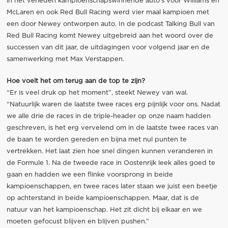
in het verleden kampioenschapswinnende auto’s voor Williams en
McLaren en ook Red Bull Racing werd vier maal kampioen met
een door Newey ontworpen auto. In de podcast Talking Bull van
Red Bull Racing komt Newey uitgebreid aan het woord over de
successen van dit jaar, de uitdagingen voor volgend jaar en de
samenwerking met Max Verstappen.
Hoe voelt het om terug aan de top te zijn?
“Er is veel druk op het moment”, steekt Newey van wal.
“Natuurlijk waren de laatste twee races erg pijnlijk voor ons. Nadat
we alle drie de races in de triple-header op onze naam hadden
geschreven, is het erg vervelend om in de laatste twee races van
de baan te worden gereden en bijna met nul punten te
vertrekken. Het laat zien hoe snel dingen kunnen veranderen in
de Formule 1. Na de tweede race in Oostenrijk leek alles goed te
gaan en hadden we een flinke voorsprong in beide
kampioenschappen, en twee races later staan we juist een beetje
op achterstand in beide kampioenschappen. Maar, dat is de
natuur van het kampioenschap. Het zit dicht bij elkaar en we
moeten gefocust blijven en blijven pushen.”