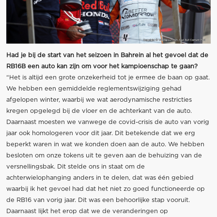
Had je bij de start van het seizoen in Bahrein al het gevoel dat de
RB16B een auto kan zijn om voor het kampioenschap te gaan?
“Het is altijd een grote onzekerheid tot je ermee de baan op gaat.
We hebben een gemiddelde reglementswijziging gehad
afgelopen winter, waarbij we wat aerodynamische restricties
kregen opgelegd bij de vloer en de achterkant van de auto.
Daarnaast moesten we vanwege de covid-crisis de auto van vorig
jaar ook homologeren voor dit jaar. Dit betekende dat we erg
beperkt waren in wat we konden doen aan de auto. We hebben
besloten om onze tokens uit te geven aan de behuizing van de
versnellingsbak. Dit stelde ons in staat om de
achterwielophanging anders in te delen, dat was één gebied
waarbij ik het gevoel had dat het niet zo goed functioneerde op
de RB16 van vorig jaar. Dit was een behoorlijke stap vooruit.
Daarnaast lijkt het erop dat we de veranderingen op