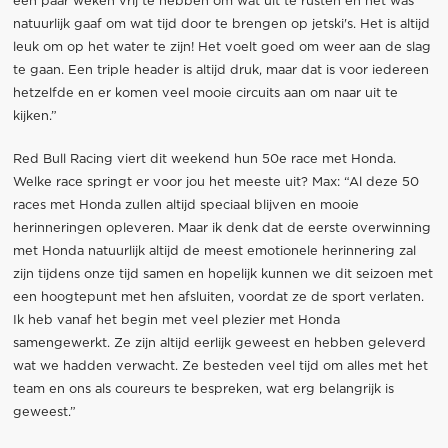
een paar weken vrij te hebben om wat uit te rusten en het was
natuurlijk gaaf om wat tijd door te brengen op jetski's. Het is altijd
leuk om op het water te zijn! Het voelt goed om weer aan de slag
te gaan. Een triple header is altijd druk, maar dat is voor iedereen
hetzelfde en er komen veel mooie circuits aan om naar uit te
kijken.”
Red Bull Racing viert dit weekend hun 50e race met Honda.
Welke race springt er voor jou het meeste uit? Max: “Al deze 50
races met Honda zullen altijd speciaal blijven en mooie
herinneringen opleveren. Maar ik denk dat de eerste overwinning
met Honda natuurlijk altijd de meest emotionele herinnering zal
zijn tijdens onze tijd samen en hopelijk kunnen we dit seizoen met
een hoogtepunt met hen afsluiten, voordat ze de sport verlaten.
Ik heb vanaf het begin met veel plezier met Honda
samengewerkt. Ze zijn altijd eerlijk geweest en hebben geleverd
wat we hadden verwacht. Ze besteden veel tijd om alles met het
team en ons als coureurs te bespreken, wat erg belangrijk is
geweest.”