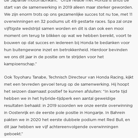
de Japanse motorfabrikant: “Onze relatie met Honda is sinds de
start van de samenwerking in 2019 alleen maar sterker geworden.
We zijn enorm trots op ons gezamenlijke succes tot nu toe, met 11
overwinningen en 32 podiums uit 49 gestarte races. Spa zal onze
vijftigste wedstrijd samen worden en dit is dan ook een mooi
moment om terug te blikken op wat we hebben bereikt, voort te
bouwen op dat succes en iedereen bij Honda te bedanken voor
hun buitengewone inzet en betrokkenheid. Hierdoor bevinden
we ons dit jaar in de positie om te strijden voor het
kampioenschap.”
Ook Toyoharu Tanabe, Technisch Directeur van Honda Racing, kijkt
met een tevreden gevoel terug op de samenwerking. Hij hoopt
het seizoen daarnaast positief te kunnen afsluiten: “In korte tijd
hebben we in het hybride-tijdperk een aantal geweldige
resultaten behaald: in 2019 scoorden we onze eerste overwinning
in Oostenrijk en de eerste pole positie in Hongarije. In Bahrein
pakten we in 2020 het eerste dubbele podium met Red Bull, en
dit jaar hebben we vijf achtereenvolgende overwinningen
geboekt.”