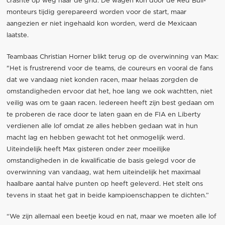
crashte op weg naar de grid. De wagen kon door de Red Bull-
monteurs tijdig gerepareerd worden voor de start, maar
aangezien er niet ingehaald kon worden, werd de Mexicaan
laatste.
Teambaas Christian Horner blikt terug op de overwinning van Max:
"Het is frustrerend voor de teams, de coureurs en vooral de fans
dat we vandaag niet konden racen, maar helaas zorgden de
omstandigheden ervoor dat het, hoe lang we ook wachtten, niet
veilig was om te gaan racen. Iedereen heeft zijn best gedaan om
te proberen de race door te laten gaan en de FIA en Liberty
verdienen alle lof omdat ze alles hebben gedaan wat in hun
macht lag en hebben gewacht tot het onmogelijk werd.
Uiteindelijk heeft Max gisteren onder zeer moeilijke
omstandigheden in de kwalificatie de basis gelegd voor de
overwinning van vandaag, wat hem uiteindelijk het maximaal
haalbare aantal halve punten op heeft geleverd. Het stelt ons
tevens in staat het gat in beide kampioenschappen te dichten.”
“We zijn allemaal een beetje koud en nat, maar we moeten alle lof