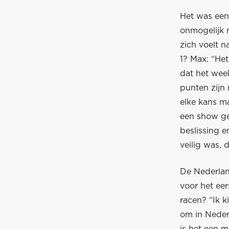
Het was een
onmogelijk 
zich voelt 
1? Max: “Het
dat het wee
punten zijn
elke kans ma
een show ge
beslissing e
veilig was,
De Nederlan
voor het eer
racen? “Ik k
om in Neder