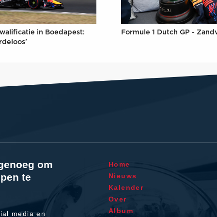
Formule 1 Dutch GP - Zand
walificatie in Boedapest:
rdeloos'
l genoeg om
Home
pen te
Nieuws
Kalender
Over
Album
ial media en