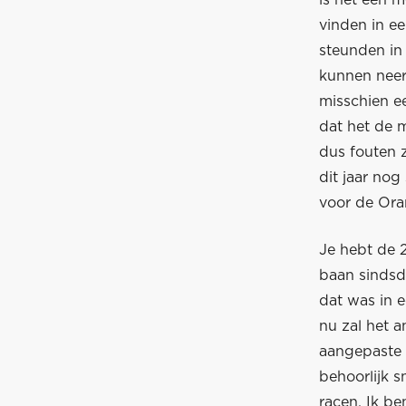
is het een m
vinden in e
steunden in
kunnen neerz
misschien ee
dat het de m
dus fouten z
dit jaar nog
voor de Ora
Je hebt de 
baan sindsd
dat was in e
nu zal het a
aangepaste 
behoorlijk 
racen. Ik b