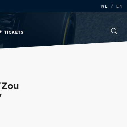
/
NL
EN
TICKETS
 'Zou
'