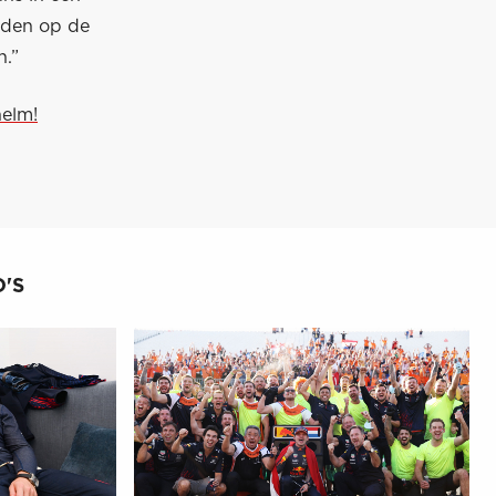
eden op de
n.”
helm!
'S