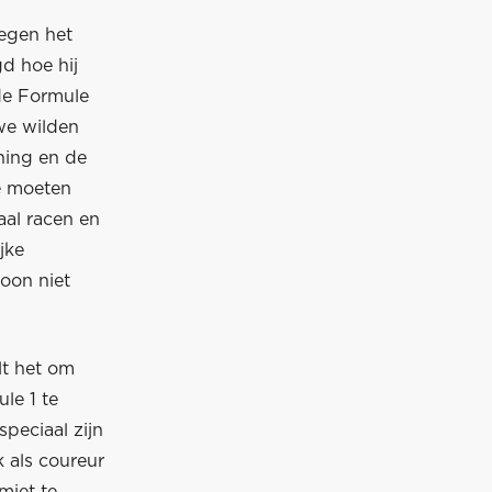
regen het
d hoe hij
 de Formule
 we wilden
ning en de
e moeten
aal racen en
jke
woon niet
lt het om
le 1 te
speciaal zijn
 als coureur