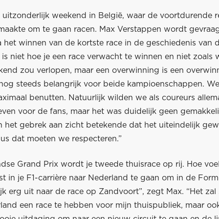
 uitzonderlijk weekend in België, waar de voortdurende 
maakte om te gaan racen. Max Verstappen wordt gevraag
na het winnen van de kortste race in de geschiedenis van
 is niet hoe je een race verwacht te winnen en niet zoals
kend zou verlopen, maar een overwinning is een overwin
 nog steeds belangrijk voor beide kampioenschappen. W
ximaal benutten. Natuurlijk wilden we als coureurs allem
ven voor de fans, maar het was duidelijk geen gemakkeli
n het gebrek aan zicht betekende dat het uiteindelijk ge
 dus dat moeten we respecteren.”
dse Grand Prix wordt je tweede thuisrace op rij. Hoe voe
st in je F1-carrière naar Nederland te gaan om in de Formu
ijk erg uit naar de race op Zandvoort”, zegt Max. “Het zal 
land een race te hebben voor mijn thuispubliek, maar ook