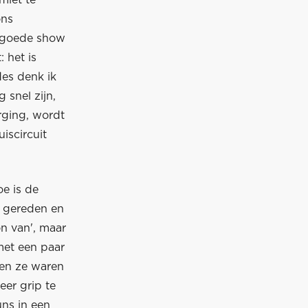
miet te
ons
n goede show
 het is
des denk ik
 snel zijn,
orging, wordt
iscircuit
e is de
t gereden en
on van', maar
met een paar
 en ze waren
eer grip te
ns in een