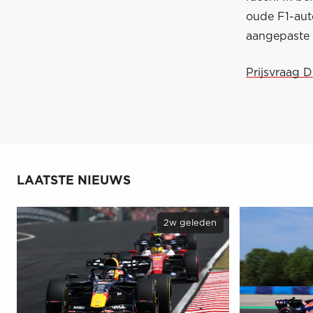
oude F1-aut
aangepaste 
Prijsvraag 
LAATSTE NIEUWS
2w geleden