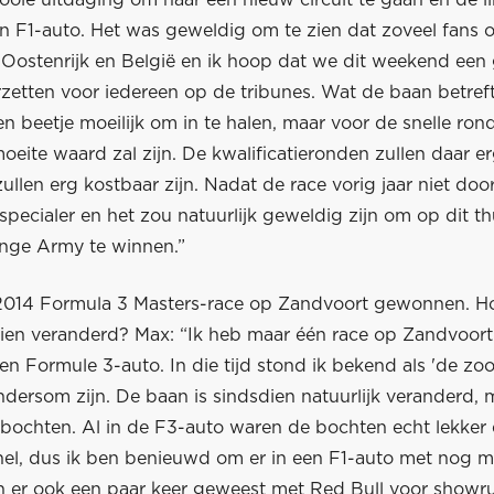
ooie uitdaging om naar een nieuw circuit te gaan en de li
en F1-auto. Het was geweldig om te zien dat zoveel fans 
 Oostenrijk en België en ik hoop dat we dit weekend ee
etten voor iedereen op de tribunes. Wat de baan betreft:
n beetje moeilijk om in te halen, maar voor de snelle ron
oeite waard zal zijn. De kwalificatieronden zullen daar erg
ullen erg kostbaar zijn. Nadat de race vorig jaar niet do
 specialer en het zou natuurlijk geweldig zijn om op dit thu
nge Army te winnen.”
2014 Formula 3 Masters-race op Zandvoort gewonnen. Ho
ien veranderd? Max: “Ik heb maar één race op Zandvoor
en Formule 3-auto. In die tijd stond ik bekend als 'de zo
ndersom zijn. De baan is sindsdien natuurlijk veranderd, 
bochten. Al in de F3-auto waren de bochten echt lekker
snel, dus ik ben benieuwd om er in een F1-auto met nog m
en er ook een paar keer geweest met Red Bull voor showru