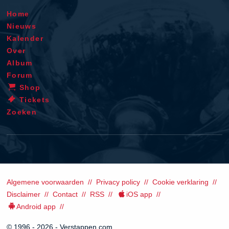
Home
Nieuws
Kalender
Over
Album
Forum
Shop
Tickets
Zoeken
Algemene voorwaarden
Privacy policy
Cookie verklaring
Disclaimer
Contact
RSS
iOS app
Android app
© 1996 - 2026 - Verstappen.com