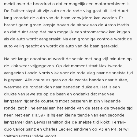
meldt over de boordradio dat er mogelijk een motorprobleem is.
De Duitser stapt uit zijn auto en de rode vlag gaat uit. Het duurt
lang voordat de auto van de baan verwijderd kan worden. Er
brandt geen groen lampje boven de airbox van de Aston Martin
en dat duidt erop dat men mogelijk een stroomschok kan krijgen
als de auto wordt aangeraakt. Na een grondige controle wordt de
auto veilig geacht en wordt de auto van de baan getakeld.
Na het lange oponthoud wordt de sessie met nog vijf minuten op
de klok weer vrijgegeven. Op dat moment staat Max tweede,
aangezien Lando Norris vlak voor de rode vlag naar de snelste tijd
is gegaan. Alle coureurs gaan op de zachte banden naar buiten,
waarmee de rondetijden naar beneden duikelen. Het is een
drukte van jewelste op de baan en ondanks dat Max veel
langzaam rijdende coureurs moet passeren in zijn vliegende
ronde, zet hij helemaal aan het einde van de sessie de tweede tijd
neer. Met een 1:11.597 is hij een kleine tiende van een seconde
langzamer dan Lewis Hamilton die de snelste tijd klokt. Ferrari-
duo Carlos Sainz en Charles Leclerc eindigen op P3 en P4, terwijl
Valtteri Bottas vijfde wordt.