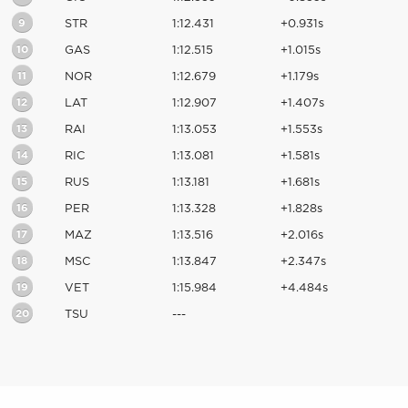
9
STR
1:12.431
+0.931s
10
GAS
1:12.515
+1.015s
11
NOR
1:12.679
+1.179s
12
LAT
1:12.907
+1.407s
13
RAI
1:13.053
+1.553s
14
RIC
1:13.081
+1.581s
15
RUS
1:13.181
+1.681s
16
PER
1:13.328
+1.828s
17
MAZ
1:13.516
+2.016s
18
MSC
1:13.847
+2.347s
19
VET
1:15.984
+4.484s
20
TSU
---