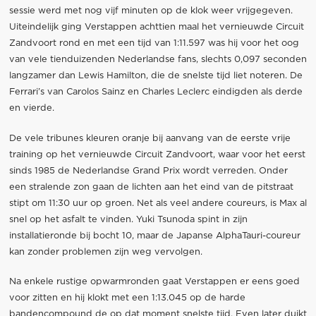
sessie werd met nog vijf minuten op de klok weer vrijgegeven.
Uiteindelijk ging Verstappen achttien maal het vernieuwde Circuit
Zandvoort rond en met een tijd van 1:11.597 was hij voor het oog
van vele tienduizenden Nederlandse fans, slechts 0,097 seconden
langzamer dan Lewis Hamilton, die de snelste tijd liet noteren. De
Ferrari’s van Carolos Sainz en Charles Leclerc eindigden als derde
en vierde.
De vele tribunes kleuren oranje bij aanvang van de eerste vrije
training op het vernieuwde Circuit Zandvoort, waar voor het eerst
sinds 1985 de Nederlandse Grand Prix wordt verreden. Onder
een stralende zon gaan de lichten aan het eind van de pitstraat
stipt om 11:30 uur op groen. Net als veel andere coureurs, is Max al
snel op het asfalt te vinden. Yuki Tsunoda spint in zijn
installatieronde bij bocht 10, maar de Japanse AlphaTauri-coureur
kan zonder problemen zijn weg vervolgen.
Na enkele rustige opwarmronden gaat Verstappen er eens goed
voor zitten en hij klokt met een 1:13.045 op de harde
bandencompound de op dat moment snelste tijd. Even later duikt