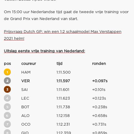
Om 15:00 uur Nederlandse tijd gaat de tweede vrije training voor
de Grand Prix van Nederland van start.
Prijsvraag Dutch GP: win een 1:2 schaalmodel Max Verstappen
2021 helm!
Uitslag eerste vrije training van Nederland:
pos
coureur
tijd
ronden
1
HAM
1:11.500
2
VER
1:11.597
+0.097s
3
SAI
1:11.601
+0.101s
4
LEC
1:11.623
+0.123s
5
BOT
1:11.738
+0.238s
6
ALO
1:12.158
+0.658s
7
OCO
1:12.231
+0.731s
8
GIO
1:12.359
+0.859s