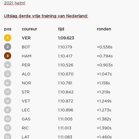
2021 helm!
Uitslag derde vrije training van Nederland:
pos
coureur
tijd
ronden
1
VER
1:09.623
2
BOT
1:10.179
+0.556s
3
HAM
1:10.417
+0.794s
4
PER
1:10.526
+0.903s
5
ALO
1:10.670
+1.047s
6
NOR
1:10.781
+1.158s
7
STR
1:10.842
+1.219s
8
VET
1:10.872
+1.249s
9
LEC
1:10.896
+1.273s
10
GAS
1:11.005
+1.382s
11
RIC
1:11.013
+1.390s
12
LAT
1:11.083
+1.460s