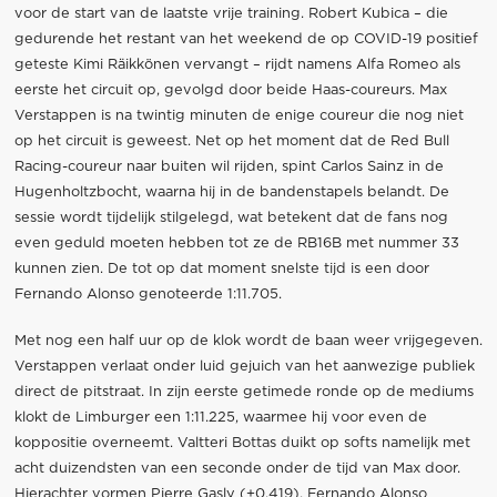
voor de start van de laatste vrije training. Robert Kubica – die
gedurende het restant van het weekend de op COVID-19 positief
geteste Kimi Räikkönen vervangt – rijdt namens Alfa Romeo als
eerste het circuit op, gevolgd door beide Haas-coureurs. Max
Verstappen is na twintig minuten de enige coureur die nog niet
op het circuit is geweest. Net op het moment dat de Red Bull
Racing-coureur naar buiten wil rijden, spint Carlos Sainz in de
Hugenholtzbocht, waarna hij in de bandenstapels belandt. De
sessie wordt tijdelijk stilgelegd, wat betekent dat de fans nog
even geduld moeten hebben tot ze de RB16B met nummer 33
kunnen zien. De tot op dat moment snelste tijd is een door
Fernando Alonso genoteerde 1:11.705.
Met nog een half uur op de klok wordt de baan weer vrijgegeven.
Verstappen verlaat onder luid gejuich van het aanwezige publiek
direct de pitstraat. In zijn eerste getimede ronde op de mediums
klokt de Limburger een 1:11.225, waarmee hij voor even de
koppositie overneemt. Valtteri Bottas duikt op softs namelijk met
acht duizendsten van een seconde onder de tijd van Max door.
Hierachter vormen Pierre Gasly (+0.419), Fernando Alonso