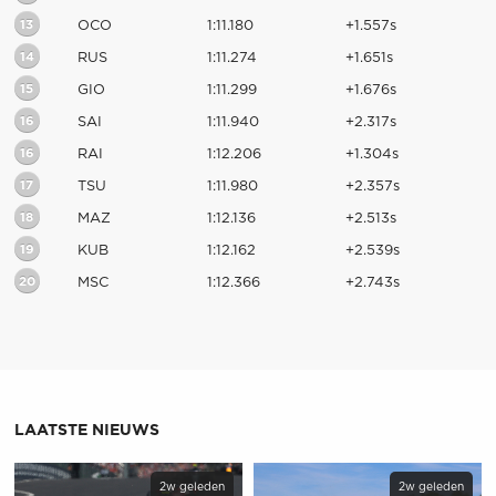
13
OCO
1:11.180
+1.557s
14
RUS
1:11.274
+1.651s
15
GIO
1:11.299
+1.676s
16
SAI
1:11.940
+2.317s
16
RAI
1:12.206
+1.304s
17
TSU
1:11.980
+2.357s
18
MAZ
1:12.136
+2.513s
19
KUB
1:12.162
+2.539s
20
MSC
1:12.366
+2.743s
LAATSTE NIEUWS
2w geleden
2w geleden