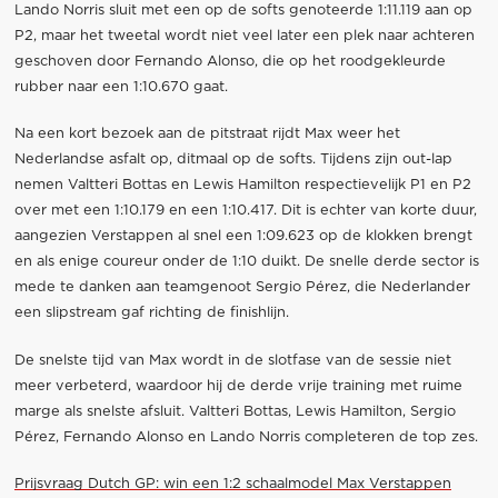
Lando Norris sluit met een op de softs genoteerde 1:11.119 aan op
P2, maar het tweetal wordt niet veel later een plek naar achteren
geschoven door Fernando Alonso, die op het roodgekleurde
rubber naar een 1:10.670 gaat.
Na een kort bezoek aan de pitstraat rijdt Max weer het
Nederlandse asfalt op, ditmaal op de softs. Tijdens zijn out-lap
nemen Valtteri Bottas en Lewis Hamilton respectievelijk P1 en P2
over met een 1:10.179 en een 1:10.417. Dit is echter van korte duur,
aangezien Verstappen al snel een 1:09.623 op de klokken brengt
en als enige coureur onder de 1:10 duikt. De snelle derde sector is
mede te danken aan teamgenoot Sergio Pérez, die Nederlander
een slipstream gaf richting de finishlijn.
De snelste tijd van Max wordt in de slotfase van de sessie niet
meer verbeterd, waardoor hij de derde vrije training met ruime
marge als snelste afsluit. Valtteri Bottas, Lewis Hamilton, Sergio
Pérez, Fernando Alonso en Lando Norris completeren de top zes.
Prijsvraag Dutch GP: win een 1:2 schaalmodel Max Verstappen