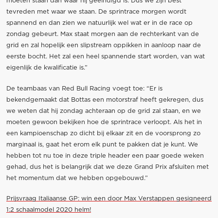
moeten staan dan waar hij geëindigd is. Dus we zijn best
tevreden met waar we staan. De sprintrace morgen wordt
spannend en dan zien we natuurlijk wel wat er in de race op
zondag gebeurt. Max staat morgen aan de rechterkant van de
grid en zal hopelijk een slipstream oppikken in aanloop naar de
eerste bocht. Het zal een heel spannende start worden, van wat
eigenlijk de kwalificatie is.”
De teambaas van Red Bull Racing voegt toe: “Er is
bekendgemaakt dat Bottas een motorstraf heeft gekregen, dus
we weten dat hij zondag achteraan op de grid zal staan, en we
moeten gewoon bekijken hoe de sprintrace verloopt. Als het in
een kampioenschap zo dicht bij elkaar zit en de voorsprong zo
marginaal is, gaat het erom elk punt te pakken dat je kunt. We
hebben tot nu toe in deze triple header een paar goede weken
gehad, dus het is belangrijk dat we deze Grand Prix afsluiten met
het momentum dat we hebben opgebouwd.”
Prijsvraag Italiaanse GP: win een door Max Verstappen gesigneerd
1:2 schaalmodel 2020 helm!