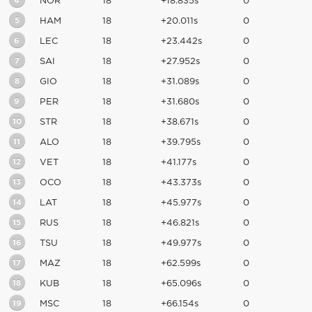
4
NOR
18
+18.835s
0
5
HAM
18
+20.011s
0
6
LEC
18
+23.442s
0
7
SAI
18
+27.952s
0
8
GIO
18
+31.089s
0
9
PER
18
+31.680s
0
10
STR
18
+38.671s
0
11
ALO
18
+39.795s
0
12
VET
18
+41.177s
0
13
OCO
18
+43.373s
0
14
LAT
18
+45.977s
0
15
RUS
18
+46.821s
0
16
TSU
18
+49.977s
0
17
MAZ
18
+62.599s
0
18
KUB
18
+65.096s
0
19
MSC
18
+66.154s
0