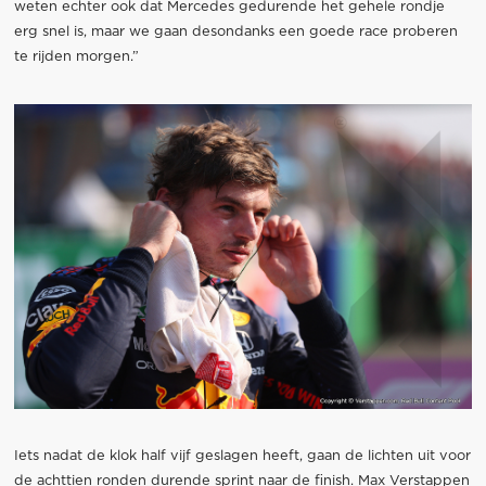
weten echter ook dat Mercedes gedurende het gehele rondje
erg snel is, maar we gaan desondanks een goede race proberen
te rijden morgen.”
Iets nadat de klok half vijf geslagen heeft, gaan de lichten uit voor
de achttien ronden durende sprint naar de finish. Max Verstappen