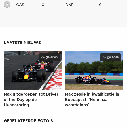
0
GAS
0
DNF
0
LAATSTE NIEUWS
2w geleden
2w geleden
Max uitgeroepen tot Driver
Max zesde in kwalificatie in
of the Day op de
Boedapest: 'Helemaal
Hungaroring
waardeloos'
GERELATEERDE FOTO'S