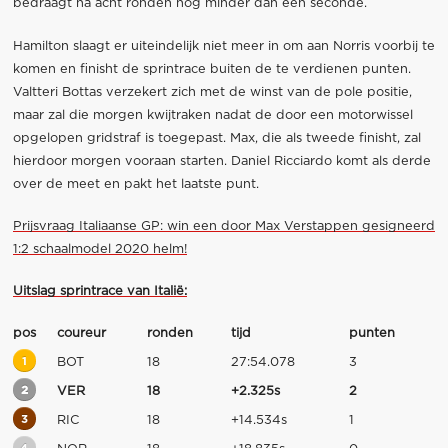
bedraagt na acht ronden nog minder dan een seconde.
Hamilton slaagt er uiteindelijk niet meer in om aan Norris voorbij te
komen en finisht de sprintrace buiten de te verdienen punten.
Valtteri Bottas verzekert zich met de winst van de pole positie,
maar zal die morgen kwijtraken nadat de door een motorwissel
opgelopen gridstraf is toegepast. Max, die als tweede finisht, zal
hierdoor morgen vooraan starten. Daniel Ricciardo komt als derde
over de meet en pakt het laatste punt.
Prijsvraag Italiaanse GP: win een door Max Verstappen gesigneerd
1:2 schaalmodel 2020 helm!
Uitslag sprintrace van Italië:
pos
coureur
ronden
tijd
punten
1
BOT
18
27:54.078
3
2
VER
18
+2.325s
2
3
RIC
18
+14.534s
1