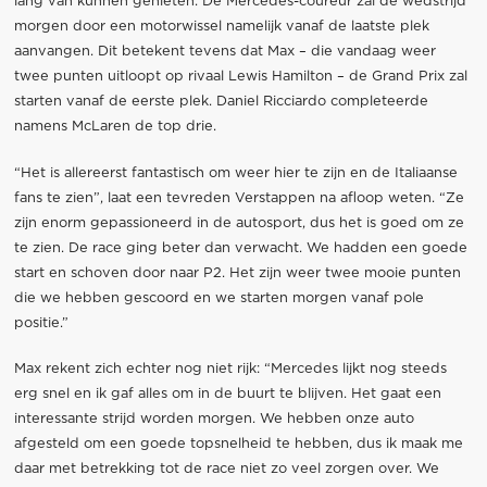
lang van kunnen genieten. De Mercedes-coureur zal de wedstrijd
morgen door een motorwissel namelijk vanaf de laatste plek
aanvangen. Dit betekent tevens dat Max – die vandaag weer
twee punten uitloopt op rivaal Lewis Hamilton – de Grand Prix zal
starten vanaf de eerste plek. Daniel Ricciardo completeerde
namens McLaren de top drie.
“Het is allereerst fantastisch om weer hier te zijn en de Italiaanse
fans te zien”, laat een tevreden Verstappen na afloop weten. “Ze
zijn enorm gepassioneerd in de autosport, dus het is goed om ze
te zien. De race ging beter dan verwacht. We hadden een goede
start en schoven door naar P2. Het zijn weer twee mooie punten
die we hebben gescoord en we starten morgen vanaf pole
positie.”
Max rekent zich echter nog niet rijk: “Mercedes lijkt nog steeds
erg snel en ik gaf alles om in de buurt te blijven. Het gaat een
interessante strijd worden morgen. We hebben onze auto
afgesteld om een goede topsnelheid te hebben, dus ik maak me
daar met betrekking tot de race niet zo veel zorgen over. We