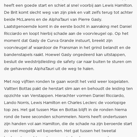
heeft een goede start en schiet al snel voorbij aan Lewis Hamilton.
De Brit komt slecht weg van zijn plek en valt zelfs terug tot achter
beide McLarens en de AlphaTauri van Pierre Gasly.
Laatstgenoemde komt in de eerste bocht in aanraking met Daniel
Ricciardo en loopt hierbij schade aan de voorvleugel op. Op het
moment dat Gasly de Curva Grande instuurt, breekt zijn
voorvleugel af waardoor de Fransman in het grind belandt en de
bandenstapels raakt. Hoewel Gasly ongedeerd kan uitstappen,
besluit de wedstrijdleiding de safety car naar buiten te sturen om
de gehavende AlphaTauri uit de weg te halen.
Met nog vijftien ronden te gaan wordt het veld weer losgelaten.
Valtteri Bottas pakt de herstart slim aan en behoudt de leiding ten
opzichte van Verstappen. Hierachter vormen Daniel Ricciardo,
Lando Norris, Lewis Hamilton en Charles Leclerc de voorlopige
top zes. Het gat tussen Max en Bottas blijft in de ronden hierna
rond de twee seconden schommelen. Norris heeft ondertussen
zijn handen vol aan Hamilton, die de schade na zijn beroerde start
zo veel mogelijk wil beperken. Het gat tussen het tweetal