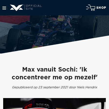
SHOP
Max vanuit Sochi: 'Ik
concentreer me op mezelf'
Gepubliceerd op 23 september 2021 door Niels Hendrix