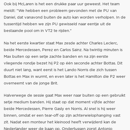
Ook bij McLaren is het een drukke paar uur geweest. Het team
meldt: "We hebben een probleem gevonden met de PU van
Daniel, dat vanavond buiten de auto kan worden verholpen. In de
tussentijd hebben we zijn PU gewisseld naar eentje uit de
bestaande pool om in VT2 te rijden."
Na het eerste kwartier staat Max zesde achter Charles Leclerc,
beide Mercedessen, Perez en Carlos Sainz. Na twintig minuten is
Max buiten op een setje zachte banden en na zijn eerste
vliegende rondje bezet hij P2 op één seconde achter Bottas. Dit
duurt niet lang, want eerst is het Lando Norris die zich tussen
Bottas en Max in wurmt, en even later is het Hamilton die P2 weer
overneemt van de jonge Brit.
Halverwege de sessie gaat Max weer naar buiten op een gebruikt
setje medium banden. Hij staat op dat moment vijfde achter
beide Mercedessen, Pierre Gasly en Norris. Al snel is hij weer
binnen, omdat er een tear-off op zijn achterwielophanging vast
zit. Nadat een monteur het kleinood heeft verwijderd kan de
Nederlander weer de baan op. Ondertussen zorgt Antonio