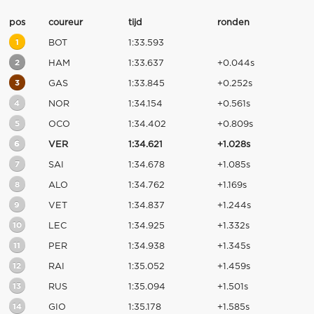
pos
coureur
tijd
ronden
1
BOT
1:33.593
2
HAM
1:33.637
+0.044s
3
GAS
1:33.845
+0.252s
4
NOR
1:34.154
+0.561s
5
OCO
1:34.402
+0.809s
6
VER
1:34.621
+1.028s
7
SAI
1:34.678
+1.085s
8
ALO
1:34.762
+1.169s
9
VET
1:34.837
+1.244s
10
LEC
1:34.925
+1.332s
11
PER
1:34.938
+1.345s
12
RAI
1:35.052
+1.459s
13
RUS
1:35.094
+1.501s
14
GIO
1:35.178
+1.585s