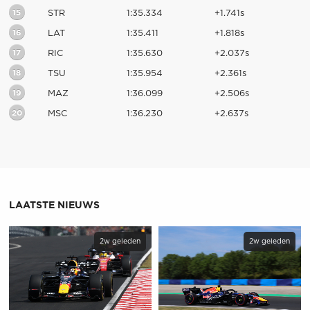
15
STR
1:35.334
+1.741s
16
LAT
1:35.411
+1.818s
17
RIC
1:35.630
+2.037s
18
TSU
1:35.954
+2.361s
19
MAZ
1:36.099
+2.506s
20
MSC
1:36.230
+2.637s
LAATSTE NIEUWS
2w geleden
2w geleden