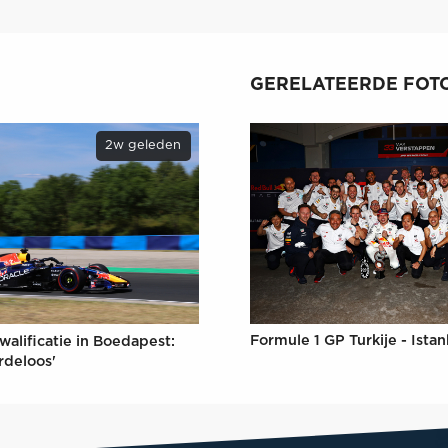
GERELATEERDE FOTO
2w geleden
Formule 1 GP Turkije - Ista
walificatie in Boedapest:
rdeloos'