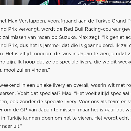
met Max Verstappen, voorafgaand aan de Turkse Grand Pr
nd Prix vervangt, wordt de Red Bull Racing-coureur ge
t zal missen van racen op Suzuka. Max zegt: “Ik geniet e
d Prix, dus het is jammer dat die is geannuleerd. Ik zal 
. Het is altijd mooi om de fans in Japan te zien, omdat z
d zijn. Ik hoop dat ze de speciale livery, die we dit wee
, mooi zullen vinden.”
 weekend in een unieke livery en overall, waarin wit met 
eersen. Voelt dat speciaal? Max: “Het voelt altijd speciaa
cen, ook zonder de speciale livery. Voor ons als team en
er om de GP van Japan te missen, maar het is gaaf dat we
 in Turkije kunnen doen om het te vieren. Het wordt echt 
r naar uit.”