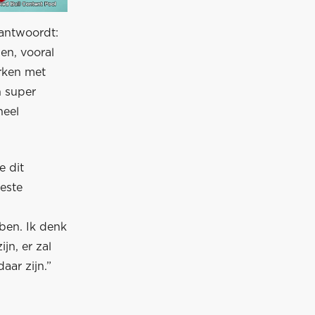
 antwoordt:
en, vooral
rken met
n super
heel
e dit
este
bben. Ik denk
jn, er zal
aar zijn.”