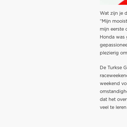
Wat zijn je
“Mijn mooist
mijn eerste
Honda was g
gepassionee
plezierig o
De Turkse GP
raceweekend?
weekend voor
omstandighed
dat het over
veel te leren