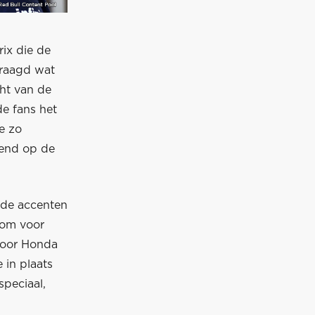
ix die de
vraagd wat
cht van de
de fans het
e zo
kend op de
rode accenten
l om voor
 voor Honda
 in plaats
speciaal,