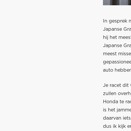
In gesprek 
Japanse Gra
hij het mees
Japanse Gran
meest missen
gepassioneer
auto hebben
Je racet dit
zullen overh
Honda te ra
is het jamm
daarvan iets
dus ik kijk e