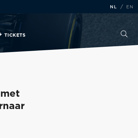
/
NL
EN
TICKETS
 met
ernaar