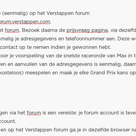
je (eenmalig) op het Verstappen forum
forum.verstappen.com
.
et
forum
. Bezoek daarna de
prijsvraag pagina
, via dezelf
nmalig je adresgegevens en telefoonnummer aan. Deze 
contact op te nemen indien je gewonnen hebt.
or je voorspelling van de snelste raceronde van Max in te
eren en aanvullen van de adresgegevens is eenmalig, daar
kosteloos) meespelen en maak je elke Grand Prix kans o
gen via het
forum
is een vereiste: je forum account is teve
ccount.
en op het Verstappen forum ga je in dezelfde browser n