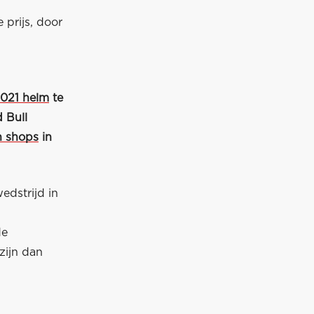
 prijs, door
2021 helm
te
 Bull
n shops
in
edstrijd in
de
zijn dan