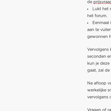
de
prijsvra
Lukt het 
het forum.
Eenmaal 
aan te vull
gewonnen he
Vervolgens k
seconden en
kun je deze 
gaat, zal de
Na afloop v
werkelijke 
vervolgens 
Vragen of o