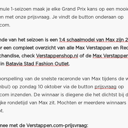
mule 1-seizoen maak je elke Grand Prix kans op een mooie
en met onze prijsvraag. Je vindt de button onderaan op
.com.
nde van het seizoen is een
1:4 schaalmodel van Max zijn 
r een compleet overzicht van alle Max Verstappen en Red
chandise, check
Verstappenshop.nl
of de
Max Verstappe
 in
Batavia Stad Fashion Outlet
.
oorspelling van de snelste raceronde van Max tijdens de w
tanbul) op zondag 10 oktober via de button
prijsvraag
op
com inzenden. De winnaar is diegene die het dichtst bij 
jke rondetijd van Max zit. Mochten er meerdere winnaars 
t.
 mee met de Verstappen.com-prijsvraag: