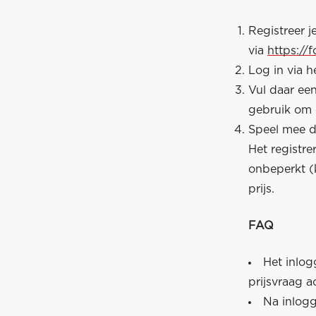
Registreer 
via
https://
Log in via h
Vul daar ee
gebruik om 
Speel mee do
Het registr
onbeperkt (
prijs.
FAQ
Het inlog
prijsvraag a
Na inlogg