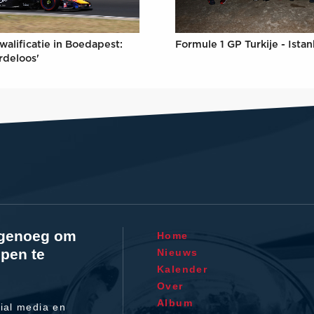
Formule 1 GP Turkije - Ista
walificatie in Boedapest:
rdeloos'
l genoeg om
Home
pen te
Nieuws
Kalender
Over
Album
ial media en