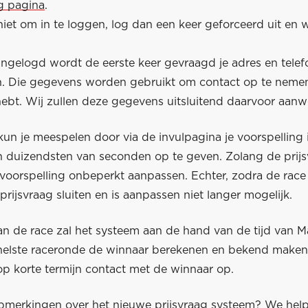
ag pagina
.
niet om in te loggen, log dan een keer geforceerd uit en 
ingelogd wordt de eerste keer gevraagd je adres en tel
en. Die gegevens worden gebruikt om contact op te nemen
bt. Wij zullen deze gegevens uitsluitend daarvoor aan
un je meespelen door via de invulpagina je voorspelling 
 duizendsten van seconden op te geven. Zolang de prijs
voorspelling onbeperkt aanpassen. Echter, zodra de race 
 prijsvraag sluiten en is aanpassen niet langer mogelijk.
an de race zal het systeem aan de hand van de tijd van M
snelste raceronde de winnaar berekenen en bekend make
op korte termijn contact met de winnaar op.
pmerkingen over het nieuwe prijsvraag systeem? We help