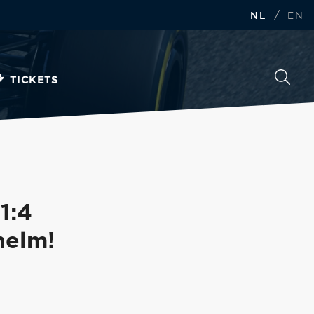
/
NL
EN
TICKETS
1:4
helm!