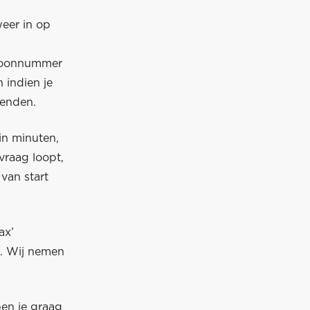
weer in op
efoonnummer
 indien je
wenden.
in minuten,
vraag loopt,
van start
ax’
n. Wij nemen
en je graag