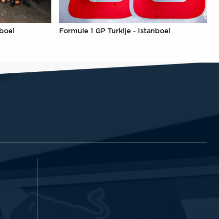
nboel
Formule 1 GP Turkije - Istanboel