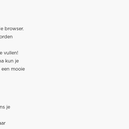
de browser.
worden
 vullen!
na kun je
p een mooie
ns je
aar