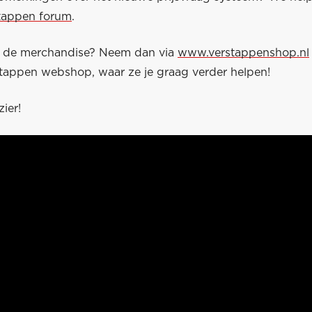
tappen forum
.
r de merchandise? Neem dan via
www.verstappenshop.nl
tappen webshop, waar ze je graag verder helpen!
zier!