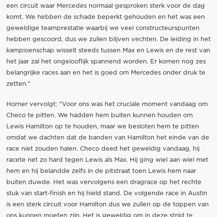
een circuit waar Mercedes normaal gesproken sterk voor de dag
komt. We hebben de schade beperkt gehouden en het was een
geweldige teamprestatie waarbij we veel constructeurspunten
hebben gescoord, dus we zullen blijven vechten. De leiding in het
kampioenschap wisselt steeds tussen Max en Lewis en de rest van
het jaar zal het ongelooflijk spannend worden. Er komen nog zes
belangrijke races aan en het is goed om Mercedes onder druk te
zetten."
Horner vervolgt: "Voor ons was het cruciale moment vandaag om
Checo te pitten. We hadden hem buiten kunnen houden om
Lewis Hamilton op te houden, maar we besloten hem te pitten
omdat we dachten dat de banden van Hamilton het einde van de
race niet zouden halen. Checo deed het geweldig vandaag, hij
racete net zo hard tegen Lewis als Max. Hij ging wiel aan wiel met
hem en hij belandde zelfs in de pitstraat toen Lewis hem naar
buiten duwde. Het was vervolgens een dragrace op het rechte
stuk van start-finish en hij hield stand. De volgende race in Austin
is een sterk circuit voor Hamilton dus we zullen op de toppen van
ons kunnen moeten zijn. Het is geweldig om in deze strijd te