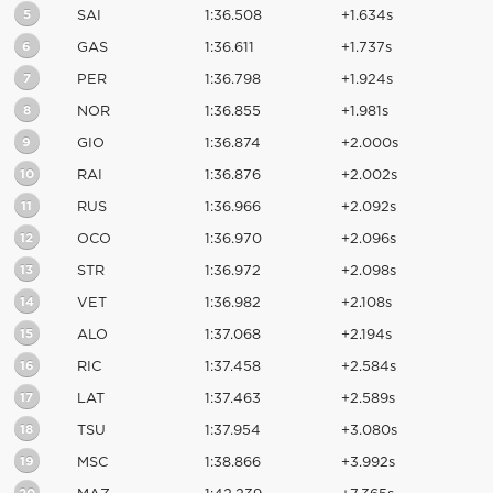
5
SAI
1:36.508
+1.634s
6
GAS
1:36.611
+1.737s
7
PER
1:36.798
+1.924s
8
NOR
1:36.855
+1.981s
9
GIO
1:36.874
+2.000s
10
RAI
1:36.876
+2.002s
11
RUS
1:36.966
+2.092s
12
OCO
1:36.970
+2.096s
13
STR
1:36.972
+2.098s
14
VET
1:36.982
+2.108s
15
ALO
1:37.068
+2.194s
16
RIC
1:37.458
+2.584s
17
LAT
1:37.463
+2.589s
18
TSU
1:37.954
+3.080s
19
MSC
1:38.866
+3.992s