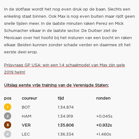
In de slotfase wordt het nog even druk op de baan. Slechts een
enkeling staat binnen. Ook Max is nog even buiten maar rijdt geen
snelle tijden meer. In de laatste minuten raken Perez en Mick
Schumacher elkaar in de laatste sector. De Duitser ziet de
Mexicaan over het hoofd bij het insturen van een bocht en raken
elkaar. Beiden kunnen zonder schade verder en daarmee zit het
eerste deel erop.
Prijsvraag GP USA: win een 1:4 schaalmodel van Max zijn gele
2019 helm!
Uitslag eerste vrije training van de Verenigde Staten:
pos
coureur
tijd
ronden
1
BOT
1:34.874
2
HAM
1:34.919
+0.045s
3
VER
1:35.806
+0.932s
4
LEC
1:36.334
+1.460s