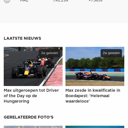
20
MAZ
1:42.239
+7.365s
LAATSTE NIEUWS
2w geleden
2w geleden
Max uitgeroepen tot Driver
Max zesde in kwalificatie in
of the Day op de
Boedapest: 'Helemaal
Hungaroring
waardeloos'
GERELATEERDE FOTO'S