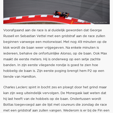
Voorafgaand aan de race is al duidelijk geworden dat George
Russell en Sebastian Vettel met een gridstraf aan de race zullen
beginnen vanwege een motorwissel. Met nog 49 minuten op de
klok wordt de baan weer vrijgegeven. Na enkele minuten is
iedereen, behalve de onfortuinlijke Alonso, op de baan. Ook Max
maakt de eerste meters. Hij is onderweg op een setje zachte
banden. In zijn eerste vliegende rondje is goed te zien hoe
hobbelig de baan is. Zijn eerste poging brengt hem P2 op een
tiende van Hamilton.
Charles Leclerc spint in bocht zes en ploegt door het grind maar
kan zijn weg uiteindelijk vervolgen. De Monegask laat weten dat
hij last heeft van de hobbels op de baan. Ondertussen wordt
Bottas toegevoegd aan de lijst met coureurs die zondag de race
met een gridstraf aan zullen vangen. Wederom is er bij de Fin een