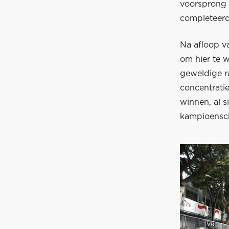
voorsprong 
completeerd
Na afloop va
om hier te w
geweldige ra
concentratie
winnen, al s
kampioensch