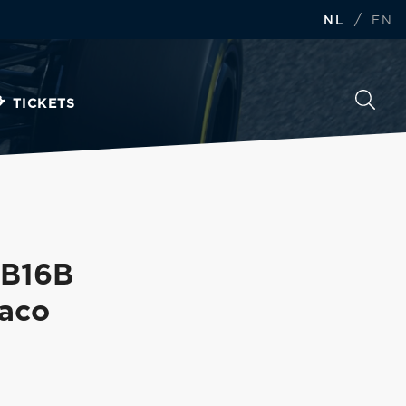
/
NL
EN
TICKETS
RB16B
naco