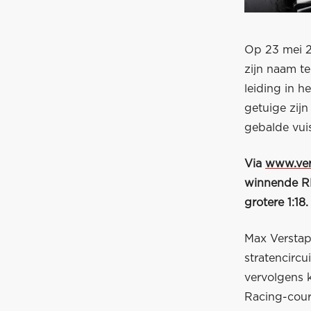
Op 23 mei 2
zijn naam te
leiding in 
getuige zij
gebalde vui
Via
www.ver
winnende RB
grotere 1:18.
Max Verstap
stratencircu
vervolgens 
Racing-cour