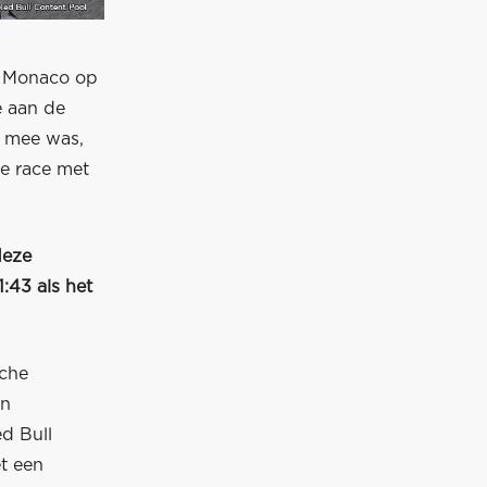
n Monaco op
e aan de
j mee was,
de race met
deze
:43 als het
sche
en
d Bull
t een