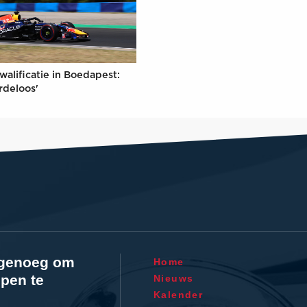
walificatie in Boedapest:
rdeloos'
l genoeg om
Home
pen te
Nieuws
Kalender