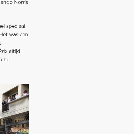
Lando Norris
eel speciaal
 Het was een
e
ix altijd
n het