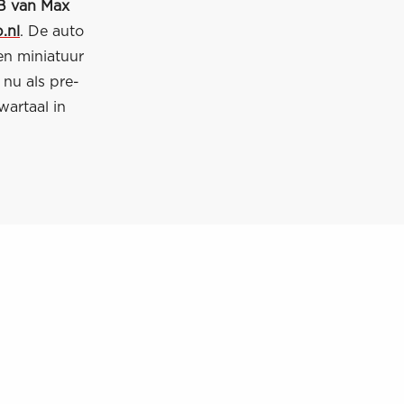
6B van Max
.nl
. De auto
en miniatuur
 nu als pre-
wartaal in