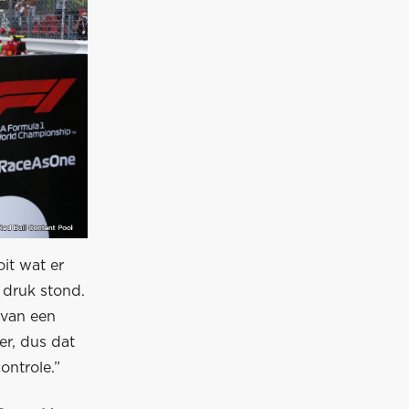
it wat er
 druk stond.
 van een
r, dus dat
ontrole.”