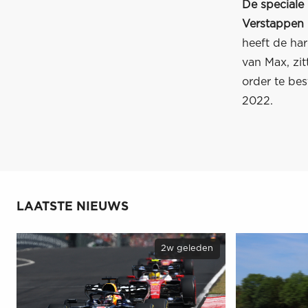
De speciale
Verstappen 
heeft de ha
van Max, zit
order te bes
2022.
LAATSTE NIEUWS
2w geleden