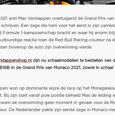
021 wist Max Verstappen overtuigend de Grand Prix va
 schrijven. Een zege die hem voor het eerst in zijn carrièr
het Formule 1-kampioenschap bracht en waar hij enorm bli
n uitbundige reactie toen de Red Bull Racing-coureur na 
sten bovenop de auto zijn overwinning vierde.
stappenshop.nl
zijn nu schaalmodellen te bestellen van 
16B in de Grand Prix van Monaco 2021, zowel in schaal 1
pen won op dominante wijze de race op het Monegaski
it. Bij zijn start vanaf pole positie behield Max de leiding 
kwam de overwinning geen moment in gevaar voor de Re
eur. De Nederlander pakte zijn eerste zege in Monaco me