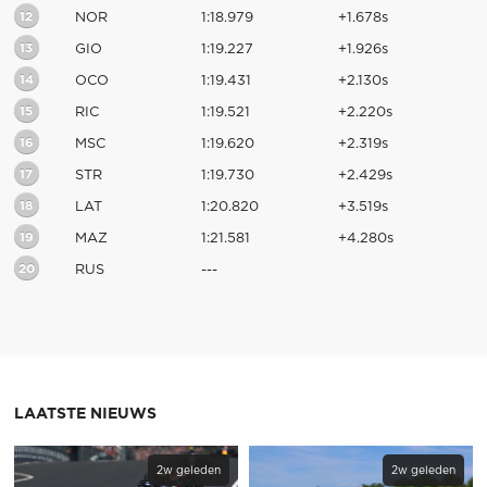
12
NOR
1:18.979
+1.678s
13
GIO
1:19.227
+1.926s
14
OCO
1:19.431
+2.130s
15
RIC
1:19.521
+2.220s
16
MSC
1:19.620
+2.319s
17
STR
1:19.730
+2.429s
18
LAT
1:20.820
+3.519s
19
MAZ
1:21.581
+4.280s
20
RUS
---
LAATSTE NIEUWS
2w geleden
2w geleden