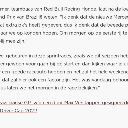
rner, teambaas van Red Bull Racing Honda, laat na de kwa
nd Prix van Brazilië weten: "Ik denk dat de nieuwe Merc
at extra pk's heeft gegeven, dus ik denk dat de tweede p
aar we op konden hopen. Om morgen op de eerste rij te 
j mee zijn."
el gebeuren in deze sprintraces, zoals we dit seizoen he
er gewoon voor gaan bij de start en dan kijken waar je ui
 een goede raceauto hebben en het zal het hele weeken
dat zal hier ook een factor zijn. Het was vandaag behoorl
 dus laten we het morgen in de race bekijken."
Braziliaanse GP: win een door Max Verstappen gesigneerd
 Driver Cap 2021!