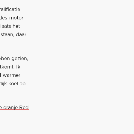
lificatie
edes-motor
laats het
staan, daar
bben gezien,
tkomt. Ik
d warmer
ijk koel op
e oranje Red