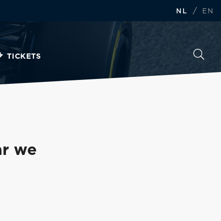
/
NL
EN
TICKETS
ar we