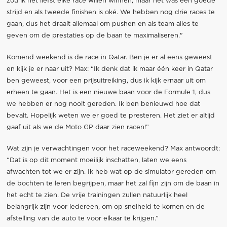
zou ik het liefst elke race willen winnen, maar het was een goede
strijd en als tweede finishen is oké. We hebben nog drie races te
gaan, dus het draait allemaal om pushen en als team alles te
geven om de prestaties op de baan te maximaliseren."
Komend weekend is de race in Qatar. Ben je er al eens geweest
en kijk je er naar uit? Max: “Ik denk dat ik maar één keer in Qatar
ben geweest, voor een prijsuitreiking, dus ik kijk ernaar uit om
erheen te gaan. Het is een nieuwe baan voor de Formule 1, dus
we hebben er nog nooit gereden. Ik ben benieuwd hoe dat
bevalt. Hopelijk weten we er goed te presteren. Het ziet er altijd
gaaf uit als we de Moto GP daar zien racen!”
Wat zijn je verwachtingen voor het raceweekend? Max antwoordt:
“Dat is op dit moment moeilijk inschatten, laten we eens
afwachten tot we er zijn. Ik heb wat op de simulator gereden om
de bochten te leren begrijpen, maar het zal fijn zijn om de baan in
het echt te zien. De vrije trainingen zullen natuurlijk heel
belangrijk zijn voor iedereen, om op snelheid te komen en de
afstelling van de auto te voor elkaar te krijgen.”