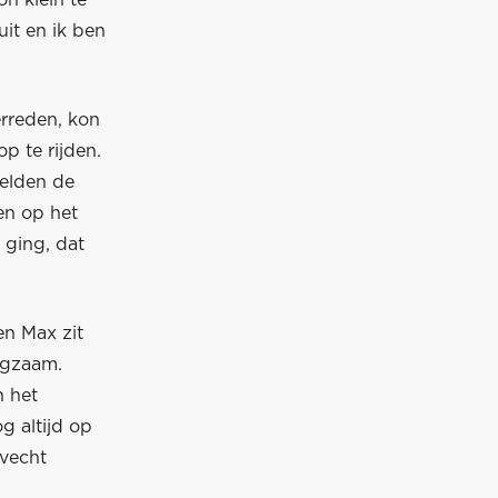
n klein te
it en ik ben
erreden, kon
p te rijden.
ielden de
en op het
 ging, dat
en Max zit
ngzaam.
n het
g altijd op
evecht