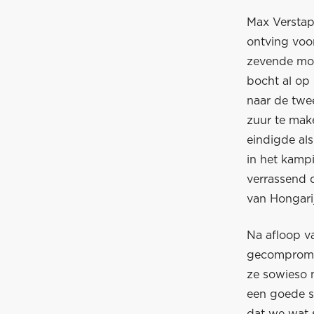
Max Verstap
ontving voor
zevende moes
bocht al op 
naar de twe
zuur te mak
eindigde al
in het kamp
verrassend 
van Hongari
Na afloop va
gecompromitt
ze sowieso n
een goede st