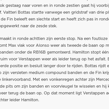
ok gestaag naar voren en in ronde zestien gaat hij voorbi
jf. Valtteri Bottas startte vanwege een gridstraf van drie p
de Fin beleeft een slechte start en heeft zich pas in ron
opgewerkt naar de zesde stek.
aakt in ronde achttien zijn eerste stop. Na een foutloze
omt Max vlak voor Alonso weer als tweede de baan op m
 banden onder de RB16B gemonteerd. Hamilton stopt één 
ruim voor Verstappen weer als leider terug op het asfalt. B
rde positie en besluit langer door te rijden. Bottas rijdt 
p zijn versleten medium compound banden en de Fin krij
e linkervoorband. Met een vonkenregen achter zijn Merced
de pits om zijn banden en voorvleugel te wisselen en hij 
weer terug de baan op. Op dat moment ligt Verstappen a
hter leider Hamilton.