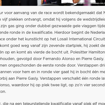
ur voor aanvang van de race wordt bekendgemaakt dat 
n vijf plekken ontvangt, omdat hij volgens de wedstrijdlei
zijn gas ging onder dubbel gezwaaide gele vlaggen tijde
gende ronde in de kwalificatie. Hierdoor begint de Nederl
ce onder het kunstlicht op het Losail International Circuit
komt goed weg vanaf zijn zevende startplek, hij zoekt d
n op en komt als vierde de bocht uit. Polesitter Hamilto
behouden, gevolgd door Fernando Alonso en Pierre Gasly. 
men ongeschonden de eerste ronde door. Verstappen drin
mannen voor hem en in ronde vier gaat hij in bocht één m
bij aan Pierre Gasly. Verstappen verschalkt één ronde la
nso, waardoor hij op plek twee ligt, op zo’n vier second
ton.
, die na een teleurstellende kwalificatie vanaf plek elf moe