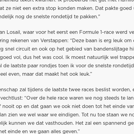
snelheid tekort kwamen. Ik probeerde het gat met Hamilto
t ze niet een extra stop konden maken. Dat pakte goed u
indelijk nog de snelste rondetijd te pakken."
van Losail, waar voor het eerst een Formule 1-race werd v
ing rekenen van Verstappen: “Deze baan is erg leuk om o
rg snel circuit en ook op het gebied van bandenslijtage h
oed vol, dus het was cool. Ik moest natuurlijk wel trapp
l de laatste paar rondjes toen ik voor de snelste rondetijd
heel even, maar dat maakt het ook leuk.”
schap zal tijdens de laatste twee races beslist worden, 
 vechtlust: “Over de hele race waren we nog steeds te la
f nooit op en dat gaan we ook niet doen tot het einde va
dan zien we wel waar we eindigen. Tot nu toe staan we no
lijk kunnen we dat vasthouden. Het zal een spannend g
het einde en we gaan alles geven.”