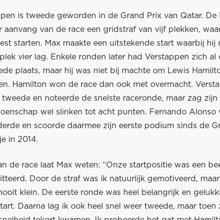
pen is tweede geworden in de Grand Prix van Qatar. De
 aanvang van de race een gridstraf van vijf plekken, waar
t starten. Max maakte een uitstekende start waarbij hij 
plek vier lag. Enkele ronden later had Verstappen zich a
ede plaats, maar hij was niet bij machte om Lewis Hamilt
en. Hamilton won de race dan ook met overmacht. Verst
s tweede en noteerde de snelste raceronde, maar zag zij
ioenschap wel slinken tot acht punten. Fernando Alonso
derde en scoorde daarmee zijn eerste podium sinds de G
je in 2014.
n de race laat Max weten: “Onze startpositie was een bee
eerd. Door de straf was ik natuurlijk gemotiveerd, maar 
ooit klein. De eerste ronde was heel belangrijk en gelukk
art. Daarna lag ik ook heel snel weer tweede, maar toen 