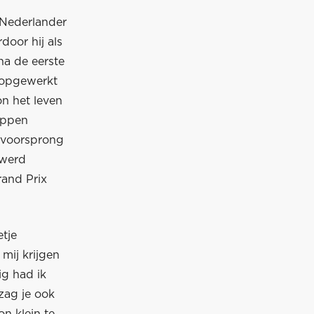
 Nederlander
door hij als
na de eerste
l opgewerkt
on het leven
appen
n voorsprong
 werd
rand Prix
tje
mij krijgen
ig had ik
zag je ook