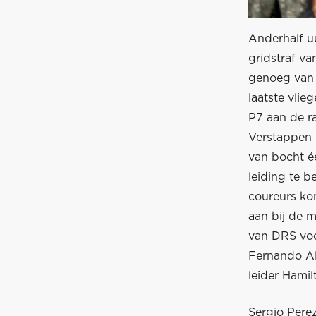
Anderhalf u
gridstraf va
genoeg van 
laatste vlie
P7 aan de ra
Verstappen 
van bocht éé
leiding te 
coureurs ko
aan bij de 
van DRS voor
Fernando Alo
leider Hamil
Sergio Perez