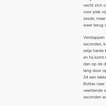
vecht zich o
voor plek vi
zesde, maar 
weer terug 
Verstappen m
seconden, k
setje harde
en hij komt 
dan op de de
lang door o
34 een lekk
Bottas naar 
veertiende 
seconden ac