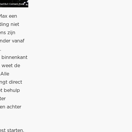
Max een
ding niet
ns zijn
ander vanaf
.
e binnenkant
n weet de
Alle
gt direct
et behulp
ter
en achter
st starten,