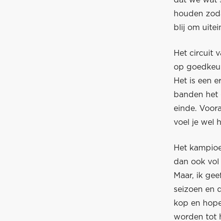
dat we wat 
houden zoda
blij om uite
Het circuit 
op goedkeur
Het is een e
banden het g
einde. Voora
voel je wel 
Het kampioen
dan ook vol
Maar, ik gee
seizoen en 
kop en hope
worden tot 