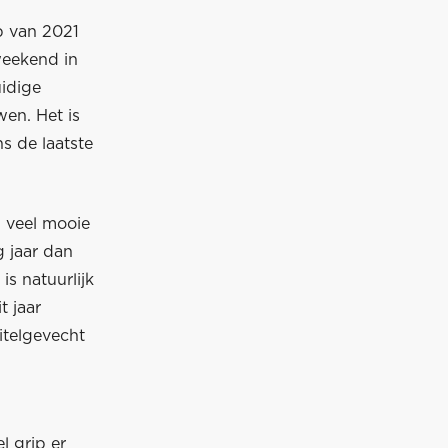
p van 2021
weekend in
idige
en. Het is
ns de laatste
n veel mooie
 jaar dan
is natuurlijk
t jaar
itelgevecht
l grip er