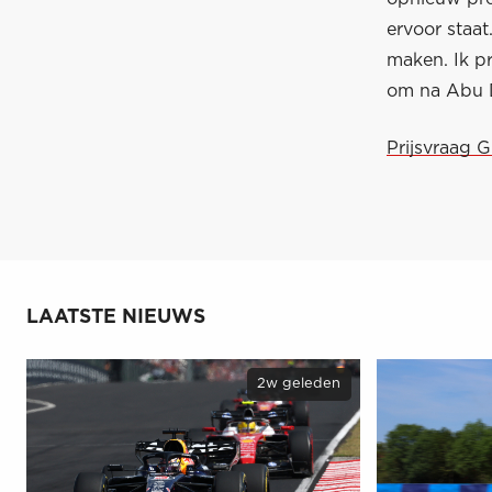
ervoor staat
maken. Ik pr
om na Abu D
Prijsvraag G
LAATSTE NIEUWS
2w geleden