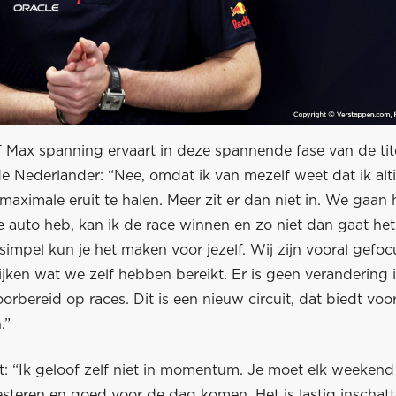
Max spanning ervaart in deze spannende fase van de titel
 Nederlander: “Nee, omdat ik van mezelf weet dat ik alti
aximale eruit te halen. Meer zit er dan niet in. We gaan h
 auto heb, kan ik de race winnen en zo niet dan gaat het
impel kun je het maken voor jezelf. Wij zijn vooral gefoc
ijken wat we zelf hebben bereikt. Er is geen verandering 
orbereid op races. Dit is een nieuw circuit, dat biedt voo
.”
t: “Ik geloof zelf niet in momentum. Je moet elk weeken
steren en goed voor de dag komen. Het is lastig inschat