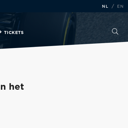
/
NL
EN
TICKETS
en het