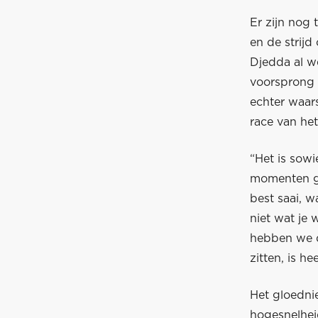
Er zijn nog
en de strij
Djedda al w
voorsprong 
echter waars
race van het
“Het is sow
momenten ge
best saai, w
niet wat je 
hebben we d
zitten, is h
Het gloednie
hogesnelheid