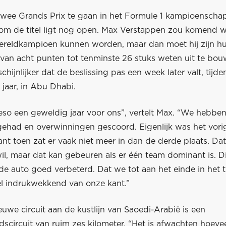
 twee Grands Prix te gaan in het Formule 1 kampioenscha
d om de titel ligt nog open. Max Verstappen zou komend 
ereldkampioen kunnen worden, maar dan moet hij zijn hu
van acht punten tot tenminste 26 stuks weten uit te bouw
chijnlijker dat de beslissing pas een week later valt, tijde
 jaar, in Abu Dhabi.
ieso een geweldig jaar voor ons”, vertelt Max. “We hebbe
had en overwinningen gescoord. Eigenlijk was het vorig
ant toen zat er vaak niet meer in dan de derde plaats. Dat 
wil, maar dat kan gebeuren als er één team dominant is. Di
e auto goed verbeterd. Dat we tot aan het einde in het t
eel indrukwekkend van onze kant.”
uwe circuit aan de kustlijn van Saoedi-Arabië is een
scircuit van ruim zes kilometer. “Het is afwachten hoevee