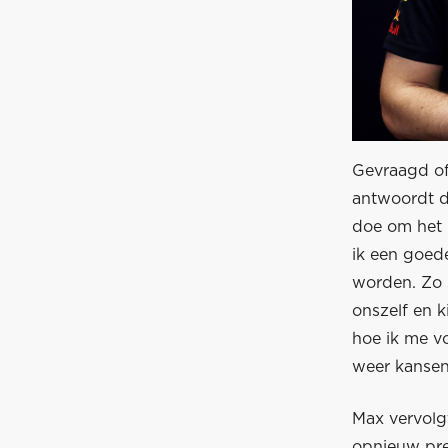
Gevraagd of 
antwoordt de
doe om het m
ik een goede
worden. Zo s
onszelf en k
hoe ik me vo
weer kansen
Max vervolg
opnieuw pre