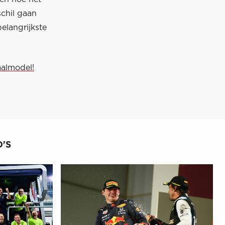
schil gaan
belangrijkste
aalmodel!
'S