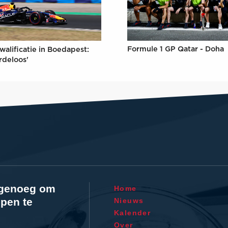
Formule 1 GP Qatar - Doha
walificatie in Boedapest:
rdeloos'
l genoeg om
Home
pen te
Nieuws
Kalender
Over