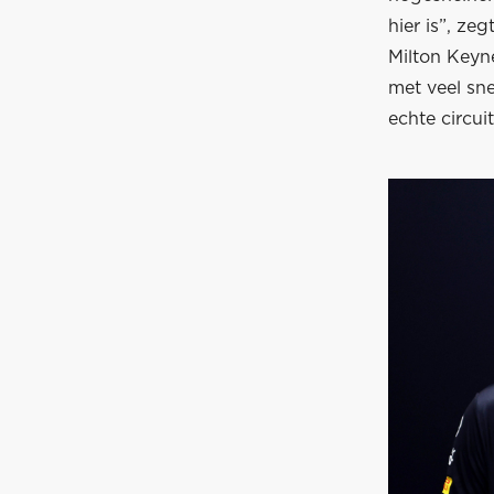
hier is”, ze
Milton Keyne
met veel sne
echte circu