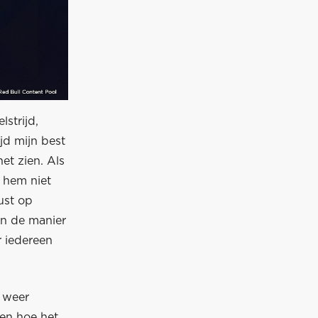
strijd,
jd mijn best
et zien. Als
 hem niet
ust op
in de manier
r iedereen
d weer
ten hoe het