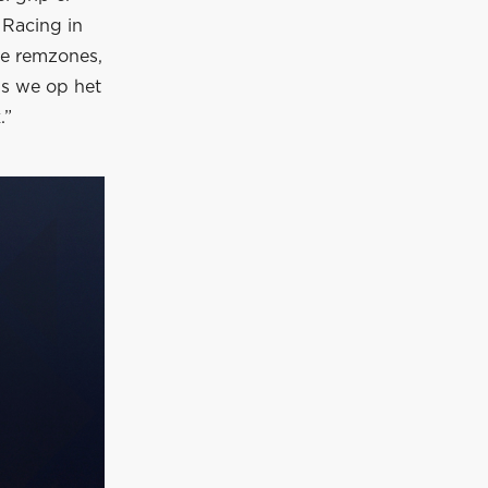
 Racing in
te remzones,
ls we op het
.”