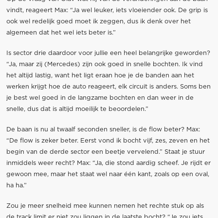
vindt, reageert Max: “Ja wel leuker, iets vloeiender ook. De grip is
ook wel redelijk goed moet ik zeggen, dus ik denk over het
algemeen dat het wel iets beter is.”
Is sector drie daardoor voor jullie een heel belangrijke geworden?
“Ja, maar zij (Mercedes) zijn ook goed in snelle bochten. Ik vind
het altijd lastig, want het ligt eraan hoe je de banden aan het
werken krijgt hoe de auto reageert, elk circuit is anders. Soms ben
je best wel goed in de langzame bochten en dan weer in de
snelle, dus dat is altijd moeilijk te beoordelen.”
De baan is nu al twaalf seconden sneller, is de flow beter? Max:
“De flow is zeker beter. Eerst vond ik bocht vijf, zes, zeven en het
begin van de derde sector een beetje vervelend.” Staat je stuur
inmiddels weer recht? Max: “Ja, die stond aardig scheef. Je rijdt er
gewoon mee, maar het staat wel naar één kant, zoals op een oval,
ha ha.”
Zou je meer snelheid mee kunnen nemen het rechte stuk op als
de track limit er niet zou liggen in de laatste bocht? “Je zou iets