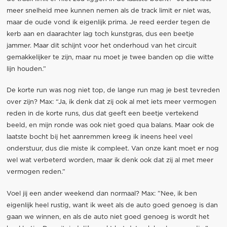
meer snelheid mee kunnen nemen als de track limit er niet was,
maar de oude vond ik eigenlijk prima. Je reed eerder tegen de
kerb aan en daarachter lag toch kunstgras, dus een beetje
jammer. Maar dit schijnt voor het onderhoud van het circuit
gemakkelijker te zijn, maar nu moet je twee banden op die witte
lijn houden.”
De korte run was nog niet top, de lange run mag je best tevreden
over zijn? Max: “Ja, ik denk dat zij ook al met iets meer vermogen
reden in de korte runs, dus dat geeft een beetje vertekend
beeld, en mijn ronde was ook niet goed qua balans. Maar ook de
laatste bocht bij het aanremmen kreeg ik ineens heel veel
onderstuur, dus die miste ik compleet. Van onze kant moet er nog
wel wat verbeterd worden, maar ik denk ook dat zij al met meer
vermogen reden.”
Voel jij een ander weekend dan normaal? Max: ”Nee, ik ben
eigenlijk heel rustig, want ik weet als de auto goed genoeg is dan
gaan we winnen, en als de auto niet goed genoeg is wordt het