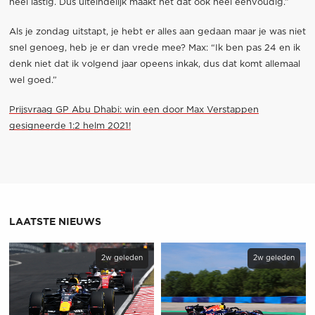
heel lastig. Dus uiteindelijk maakt het dat ook heel eenvoudig.”
Als je zondag uitstapt, je hebt er alles aan gedaan maar je was niet
snel genoeg, heb je er dan vrede mee? Max: “Ik ben pas 24 en ik
denk niet dat ik volgend jaar opeens inkak, dus dat komt allemaal
wel goed.”
Prijsvraag GP Abu Dhabi: win een door Max Verstappen
gesigneerde 1:2 helm 2021!
LAATSTE NIEUWS
2w geleden
2w geleden