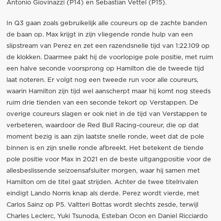
Antonio Giovinazzi (P14) en Sebastian Vettel (P15).
In Q3 gaan zoals gebruikelijk alle coureurs op de zachte banden
de baan op. Max krijgt in zijn vliegende ronde hulp van een
slipstream van Perez en zet een razendsnelle tijd van 1:22.109 op
de klokken. Daarmee pakt hij de voorlopige pole positie, met ruim
een halve seconde voorsprong op Hamilton die de tweede tijd
laat noteren. Er volgt nog een tweede run voor alle coureurs,
waarin Hamilton zijn tijd wel aanscherpt maar hij komt nog steeds
ruim drie tienden van een seconde tekort op Verstappen. De
overige coureurs slagen er ook niet in de tijd van Verstappen te
verbeteren, waardoor de Red Bull Racing-coureur, die op dat
moment bezig is aan zijn laatste snelle ronde, weet dat de pole
binnen is en zijn snelle ronde afbreekt. Het betekent de tiende
pole positie voor Max in 2021 en de beste uitgangpositie voor de
allesbeslissende seizoensafsluiter morgen, waar hij samen met
Hamilton om de titel gaat strijden. Achter de twee titelrivalen
eindigt Lando Norris knap als derde. Perez wordt vierde, met
Carlos Sainz op P5. Valtteri Bottas wordt slechts zesde, terwijl
Charles Leclerc, Yuki Tsunoda, Esteban Ocon en Daniel Ricciardo