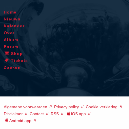
Home
Nieuws
Kalender
Over
Album
Forum
Shop
Tickets
Zoeken
Algemene voorwaarden
Privacy policy
Cookie verklaring
Disclaimer
Contact
RSS
iOS app
Android app