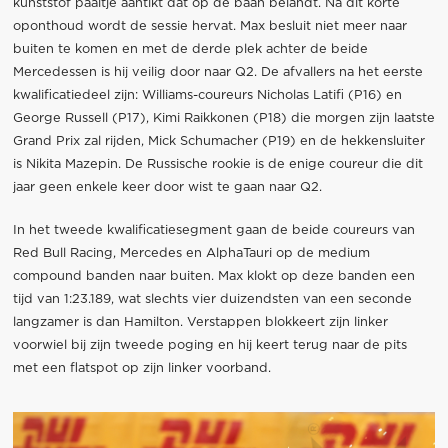
kunststof paaltje aantikt dat op de baan belandt. Na dit korte
oponthoud wordt de sessie hervat. Max besluit niet meer naar
buiten te komen en met de derde plek achter de beide
Mercedessen is hij veilig door naar Q2. De afvallers na het eerste
kwalificatiedeel zijn: Williams-coureurs Nicholas Latifi (P16) en
George Russell (P17), Kimi Raikkonen (P18) die morgen zijn laatste
Grand Prix zal rijden, Mick Schumacher (P19) en de hekkensluiter
is Nikita Mazepin. De Russische rookie is de enige coureur die dit
jaar geen enkele keer door wist te gaan naar Q2.
In het tweede kwalificatiesegment gaan de beide coureurs van
Red Bull Racing, Mercedes en AlphaTauri op de medium
compound banden naar buiten. Max klokt op deze banden een
tijd van 1:23.189, wat slechts vier duizendsten van een seconde
langzamer is dan Hamilton. Verstappen blokkeert zijn linker
voorwiel bij zijn tweede poging en hij keert terug naar de pits
met een flatspot op zijn linker voorband.