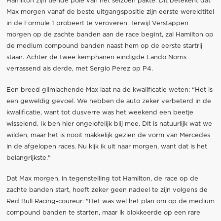
Hamilton zijn tiende pole van het seizoen pakte. Dit betekent dat
Max morgen vanaf de beste uitgangspositie zijn eerste wereldtitel
in de Formule 1 probeert te veroveren. Terwijl Verstappen
morgen op de zachte banden aan de race begint, zal Hamilton op
de medium compound banden naast hem op de eerste startrij
staan. Achter de twee kemphanen eindigde Lando Norris
verrassend als derde, met Sergio Perez op P4.
Een breed glimlachende Max laat na de kwalificatie weten: “Het is
een geweldig gevoel. We hebben de auto zeker verbeterd in de
kwalificatie, want tot dusverre was het weekend een beetje
wisselend. Ik ben hier ongelofelijk blij mee. Dit is natuurlijk wat we
wilden, maar het is nooit makkelijk gezien de vorm van Mercedes
in de afgelopen races. Nu kijk ik uit naar morgen, want dat is het
belangrijkste."
Dat Max morgen, in tegenstelling tot Hamilton, de race op de
zachte banden start, hoeft zeker geen nadeel te zijn volgens de
Red Bull Racing-coureur: "Het was wel het plan om op de medium
compound banden te starten, maar ik blokkeerde op een rare