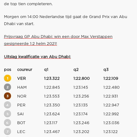
de top tien completeren.
Morgen om 14:00 Nederlandse tijd gaat de Grand Prix van Abu
Dhabi van start.
Prijsvraag GP Abu Dhabi: win een door Max Verstappen
gesigneerde 1:2 helm 2021!
Uitslag kwalificatie van Abu Dhabi:
pos
coureur
q1
q2
q3
1
VER
1:23.322
1:22.800
1:22.109
2
HAM
1:22.845
1:23.145
1:22.480
3
NOR
1:23.553
1:23.256
1:22.931
4
PER
1:23.350
1:23.135
1:22.947
5
SAI
1:23.624
1:23.174
1:22.992
6
BOT
1:23.117
1:23.246
1:23.036
7
LEC
1:23.467
1:23.202
1:23.122