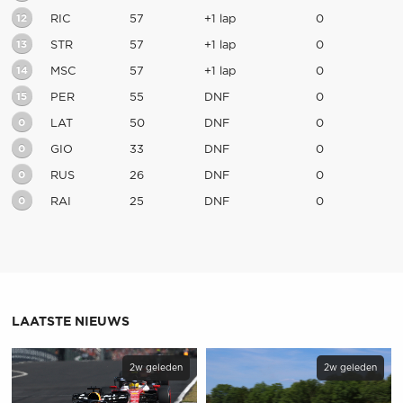
12
RIC
57
+1 lap
0
13
STR
57
+1 lap
0
14
MSC
57
+1 lap
0
15
PER
55
DNF
0
0
LAT
50
DNF
0
0
GIO
33
DNF
0
0
RUS
26
DNF
0
0
RAI
25
DNF
0
LAATSTE NIEUWS
2w geleden
2w geleden