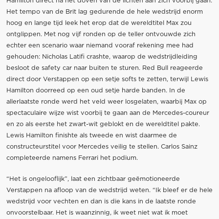
Hamilton direct na het doven van de lichten aan zich voorbij gaan.
Het tempo van de Brit lag gedurende de hele wedstrijd enorm
hoog en lange tijd leek het erop dat de wereldtitel Max zou
ontglippen. Met nog vijf ronden op de teller ontvouwde zich
echter een scenario waar niemand vooraf rekening mee had
gehouden: Nicholas Latifi crashte, waarop de wedstrijdleiding
besloot de safety car naar buiten te sturen. Red Bull reageerde
direct door Verstappen op een setje softs te zetten, terwijl Lewis
Hamilton doorreed op een oud setje harde banden. In de
allerlaatste ronde werd het veld weer losgelaten, waarbij Max op
spectaculaire wijze wist voorbij te gaan aan de Mercedes-coureur
en zo als eerste het zwart-wit geblokt en de wereldtitel pakte.
Lewis Hamilton finishte als tweede en wist daarmee de
constructeurstitel voor Mercedes veilig te stellen. Carlos Sainz
completeerde namens Ferrari het podium.
“Het is ongelooflijk”, laat een zichtbaar geëmotioneerde
Verstappen na afloop van de wedstrijd weten. “Ik bleef er de hele
wedstrijd voor vechten en dan is die kans in de laatste ronde
onvoorstelbaar. Het is waanzinnig, ik weet niet wat ik moet