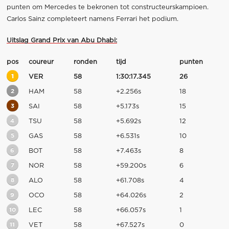
punten om Mercedes te bekronen tot constructeurskampioen.
Carlos Sainz completeert namens Ferrari het podium.
Uitslag Grand Prix van Abu Dhabi:
pos
coureur
ronden
tijd
punten
1
VER
58
1:30:17.345
26
2
HAM
58
+2.256s
18
3
SAI
58
+5.173s
15
4
TSU
58
+5.692s
12
5
GAS
58
+6.531s
10
6
BOT
58
+7.463s
8
7
NOR
58
+59.200s
6
8
ALO
58
+61.708s
4
9
OCO
58
+64.026s
2
10
LEC
58
+66.057s
1
11
VET
58
+67.527s
0