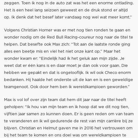
zeggen. Toen ik nog in de auto zat was het een enorme ontlading.
Het is een heel lang seizoen geweest en de druk stond er altijd
op. Ik denk dat het besef later vandaag nog wel wat meer komt.”
Volgens Christian Horner was er met nog tien ronden te gaan en
wonder nodig om de Red Bull Racing-coureur nog naar de titel te
helpen. Dat besefte ook Max zich: “Tot aan de laatste ronde ging
alles een beetje mis en viel het niet onze kant op.” Maar het
wonder kwam er: “Eindelijk had ik het geluk aan mijn zijde. Je
weet dat er één kans is en daar moet je dan ook voor gaan. Die
hebben we gepakt en dat is ongelooflijk. Ik wil ook Checo enorm
bedanken. Hij haalde het onderste uit de kan en is een geweldige
teamgenoot. Ook door hem ben ik wereldkampioen geworden.”
Max is vol lof over zijn team dat hem dit jaar naar de titel heeft
geholpen: “Ik hou van mijn team en ik hoop dat we dit nog tien,
vijftien jaar samen zo kunnen doen. Er is geen reden om van team
te veranderen en ik wil gedurende de rest van mijn carrière bij ze
blijven. Christian en Helmut gaven me in 2016 het vertrouwen om
bij het team te komen en ons doel was om wereldkampioen te