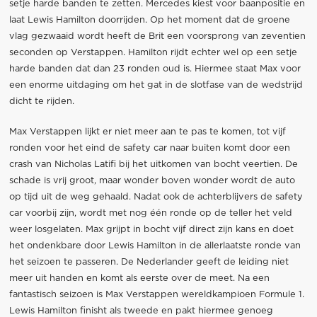
setje harde banden te zetten. Mercedes kiest voor baanpositie en
laat Lewis Hamilton doorrijden. Op het moment dat de groene
vlag gezwaaid wordt heeft de Brit een voorsprong van zeventien
seconden op Verstappen. Hamilton rijdt echter wel op een setje
harde banden dat dan 23 ronden oud is. Hiermee staat Max voor
een enorme uitdaging om het gat in de slotfase van de wedstrijd
dicht te rijden.
Max Verstappen lijkt er niet meer aan te pas te komen, tot vijf
ronden voor het eind de safety car naar buiten komt door een
crash van Nicholas Latifi bij het uitkomen van bocht veertien. De
schade is vrij groot, maar wonder boven wonder wordt de auto
op tijd uit de weg gehaald. Nadat ook de achterblijvers de safety
car voorbij zijn, wordt met nog één ronde op de teller het veld
weer losgelaten. Max grijpt in bocht vijf direct zijn kans en doet
het ondenkbare door Lewis Hamilton in de allerlaatste ronde van
het seizoen te passeren. De Nederlander geeft de leiding niet
meer uit handen en komt als eerste over de meet. Na een
fantastisch seizoen is Max Verstappen wereldkampioen Formule 1.
Lewis Hamilton finisht als tweede en pakt hiermee genoeg