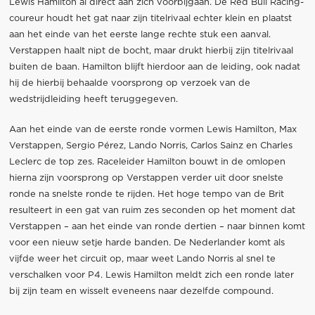
Lewis Hamilton al direct aan zich voorbijgaan. De Red Bull Racing-
coureur houdt het gat naar zijn titelrivaal echter klein en plaatst
aan het einde van het eerste lange rechte stuk een aanval.
Verstappen haalt nipt de bocht, maar drukt hierbij zijn titelrivaal
buiten de baan. Hamilton blijft hierdoor aan de leiding, ook nadat
hij de hierbij behaalde voorsprong op verzoek van de
wedstrijdleiding heeft teruggegeven.
Aan het einde van de eerste ronde vormen Lewis Hamilton, Max
Verstappen, Sergio Pérez, Lando Norris, Carlos Sainz en Charles
Leclerc de top zes. Raceleider Hamilton bouwt in de omlopen
hierna zijn voorsprong op Verstappen verder uit door snelste
ronde na snelste ronde te rijden. Het hoge tempo van de Brit
resulteert in een gat van ruim zes seconden op het moment dat
Verstappen – aan het einde van ronde dertien – naar binnen komt
voor een nieuw setje harde banden. De Nederlander komt als
vijfde weer het circuit op, maar weet Lando Norris al snel te
verschalken voor P4. Lewis Hamilton meldt zich een ronde later
bij zijn team en wisselt eveneens naar dezelfde compound.