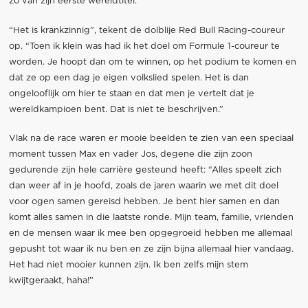
zo van zijn eerste wereldtitel.
“Het is krankzinnig”, tekent de dolblije Red Bull Racing-coureur
op. “Toen ik klein was had ik het doel om Formule 1-coureur te
worden. Je hoopt dan om te winnen, op het podium te komen en
dat ze op een dag je eigen volkslied spelen. Het is dan
ongelooflijk om hier te staan en dat men je vertelt dat je
wereldkampioen bent. Dat is niet te beschrijven.”
Vlak na de race waren er mooie beelden te zien van een speciaal
moment tussen Max en vader Jos, degene die zijn zoon
gedurende zijn hele carrière gesteund heeft: “Alles speelt zich
dan weer af in je hoofd, zoals de jaren waarin we met dit doel
voor ogen samen gereisd hebben. Je bent hier samen en dan
komt alles samen in die laatste ronde. Mijn team, familie, vrienden
en de mensen waar ik mee ben opgegroeid hebben me allemaal
gepusht tot waar ik nu ben en ze zijn bijna allemaal hier vandaag.
Het had niet mooier kunnen zijn. Ik ben zelfs mijn stem
kwijtgeraakt, haha!”