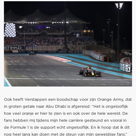
Ook heeft Verstappen een boodschap voor zijn Orange Army, dat
in groten getale naar Abu Dhabi is afgereisd: “Het is ongelooflijk
hoe veel oranje er hier te zien is en ook over de hele wereld. De
fans hebben mij tijdens mijn hele carrière gesteund en vooral in
de Formule 1 is de support echt ongelooflijk. En ik hoop dat ik dit
nog heel lang kan doen met de steun van mijn geweldige fans.”