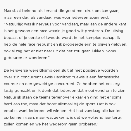
Max staat bekend als iemand die goed met druk om kan gaan,
maar een dag als vandaag was voor iedereen spannend:
“Natuurlijk was ik nerveus voor vandaag, maar aan de andere kant
is het gewoon een race waarin je goed wilt presteren. De uitslag
bepaalt of je eerste of tweede wordt in het kampioenschap. Ik
heb de hele race gepusht en ik probeerde erin te blijven geloven,
ook al zag het er niet naar uit dat het zou gaan lukken. Soms
gebeuren er wonderen.”
De kersverse wereldkampioen sluit af met positieve woorden
over zijn concurrent Lewis Hamilton: “Lewis is een fantastische
coureur en een geweldige concurrent. Ze hebben het ons erg
lastig gemaakt en ik denk dat iedereen dat mooi vond om te zien.
Natuurlijk staan de teams tegenover elkaar en ging het er soms
hard aan toe, maar dat hoort allemaal bij de sport. Het is ook
emotie, want iedereen wil winnen. Het had vandaag alle kanten
op kunnen gaan, maar wat zeker is, is dat we volgend jaar terug
zullen komen en we het wederom gaan proberen.”