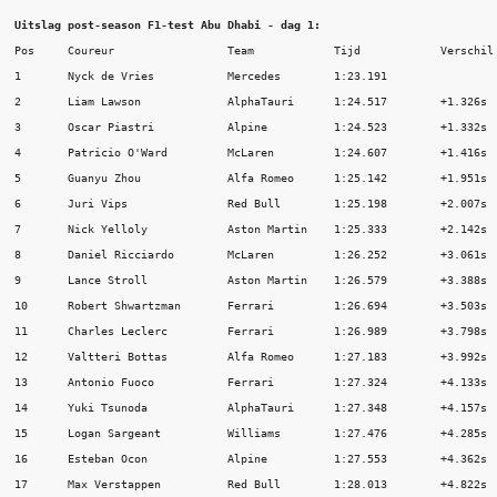
Uitslag post-season F1-test Abu Dhabi - dag 1:
Pos	Coureur          	Team            Tijd            Verschil	Ronden

1	Nyck de Vries    	Mercedes        1:23.191        	        77

2	Liam Lawson     	AlphaTauri      1:24.517	+1.326s 	125

3	Oscar Piastri    	Alpine          1:24.523        +1.332s 	131

4	Patricio O'Ward 	McLaren         1:24.607	+1.416s 	92

5	Guanyu Zhou      	Alfa Romeo      1:25.142	+1.951s 	119

6	Juri Vips       	Red Bull        1:25.198	+2.007s 	97

7	Nick Yelloly    	Aston Martin    1:25.333	+2.142s 	118

8	Daniel Ricciardo        McLaren 	1:26.252	+3.061s 	95

9	Lance Stroll    	Aston Martin	1:26.579	+3.388s 	143

10	Robert Shwartzman	Ferrari 	1:26.694	+3.503s 	73

11	Charles Leclerc 	Ferrari 	1:26.989	+3.798s 	87

12	Valtteri Bottas 	Alfa Romeo	1:27.183	+3.992s 	127

13	Antonio Fuoco   	Ferrari 	1:27.324	+4.133s 	146

14	Yuki Tsunoda     	AlphaTauri	1:27.348	+4.157s 	131

15	Logan Sargeant  	Williams	1:27.476	+4.285s 	92

16	Esteban Ocon     	Alpine   	1:27.553	+4.362s         128

17	Max Verstappen   	Red Bull	1:28.013	+4.822s 	124
