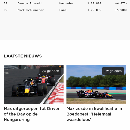
18	George Russell   	Mercedes	1:28.062	+4.871s 	132

LAATSTE NIEUWS
2w geleden
2w geleden
Max uitgeroepen tot Driver
Max zesde in kwalificatie in
of the Day op de
Boedapest: 'Helemaal
Hungaroring
waardeloos'