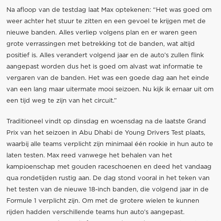
Na afloop van de testdag laat Max optekenen: “Het was goed om
weer achter het stuur te zitten en een gevoel te krijgen met de
nieuwe banden. Alles verliep volgens plan en er waren geen
grote verrassingen met betrekking tot de banden, wat altijd
positief is. Alles verandert volgend jaar en de auto’s zullen flink
aangepast worden dus het is goed om alvast wat informatie te
vergaren van de banden. Het was een goede dag aan het einde
van een lang maar uitermate mooi seizoen. Nu kijk ik ernaar uit om
een tijd weg te zijn van het circuit.”
Traditioneel vindt op dinsdag en woensdag na de laatste Grand
Prix van het seizoen in Abu Dhabi de Young Drivers Test plaats,
waarbij alle teams verplicht zijn minimaal één rookie in hun auto te
laten testen. Max reed vanwege het behalen van het
kampioenschap met gouden raceschoenen en deed het vandaag
qua rondetijden rustig aan. De dag stond vooral in het teken van
het testen van de nieuwe 18-inch banden, die volgend jaar in de
Formule 1 verplicht zijn. Om met de grotere wielen te kunnen
rijden hadden verschillende teams hun auto’s aangepast.