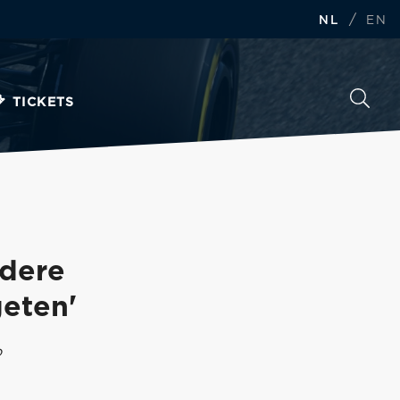
/
NL
EN
TICKETS
ndere
eten'
o