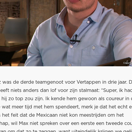
z was de derde teamgenoot voor Vertappen in drie jaar. 
eft niets anders dan lof voor zijn stalmaat: “Super, ik ha
 hij zo top zou zijn. Ik kende hem gewoon als coureur in
e wat meer tijd met hem spendeert, merk je dat het echt 
 het feit dat de Mexicaan niet kon meestrijden om het
ap, wil Max niet spreken over een eerste een tweede cour
van om dat zo te zeggen, want uiteindelijk krijgen we geli