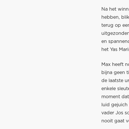
Na het winn
hebben, bli
terug op een
uitgezonden
en spannend
het Yas Mari
Max heeft no
bijna geen t
de laatste u
enkele sleu
moment dat 
luid gejuich
vader Jos sc
nooit gaat v