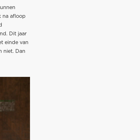
 kunnen
k na afloop
d
d. Dit jaar
et einde van
 niet. Dan