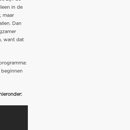
lleen in de
r, maar
allen. Dan
angzamer
n, want dat
t programma:
n beginnen
hieronder: