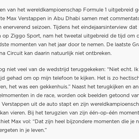
en van het wereldkampioenschap Formule 1 uitgebreid ge
kte Max Verstappen in Abu Dhabi samen met commentato
 enerverend seizoen. Tijdens het eindejaarsinterview dat
 op Ziggo Sport, nam het tweetal uitgebreid de tijd om 
ste momenten van het jaar door te nemen. De laatste Gr
na Circuit kan daarin natuurlijk niet ontbreken.
g niet veel van de wedstrijd teruggekeken: “Niet echt. I
ijd gehad om op mijn telefoon te kijken. Het is zo hectis
ren, het was een gekkenhuis.” Naast het terugkijken en a
telmomenten in de race, worden ook beelden getoond van
Verstappen uit de auto stapt en zijn wereldkampioensc
 kan vieren. Bij het terugzien van zijn één-op-één momen
hiet Max vol: “Dat zijn heel bijzondere momenten die je na
ergeten in je leven.”