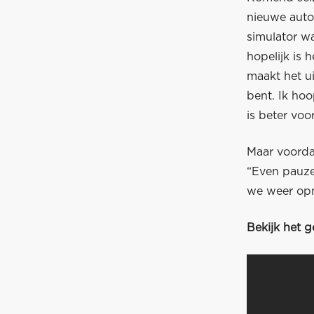
nieuwe auto’
simulator wa
hopelijk is 
maakt het ui
bent. Ik ho
is beter voo
Maar voorda
“Even pauze
we weer opn
Bekijk het 