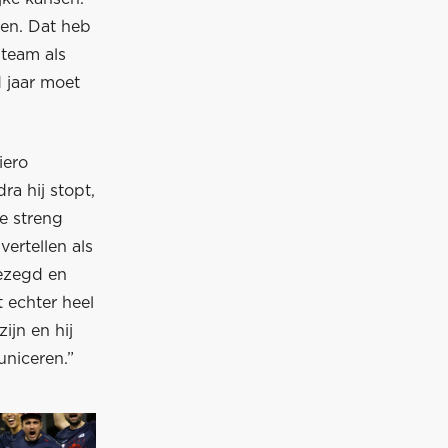
den. Dat heb
 team als
d jaar moet
iero
a hij stopt,
e streng
ertellen als
gezegd en
 echter heel
ijn en hij
uniceren.”