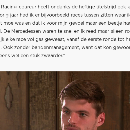
 Racing-coureur heeft ondanks de heftige titelstrijd ook
orig jaar had ik er bijvoorbeeld races tussen zitten waar i
et moe was en dat ik voor mijn gevoel maar een beetje ha
 De Mercedessen waren te snel en ik reed maar alleen ron
lijk elke race vol gas geweest, vanaf de eerste ronde tot h
d. Ook zonder bandenmanagement, want dat kon gewoon
neens wel een stuk zwaarder.”