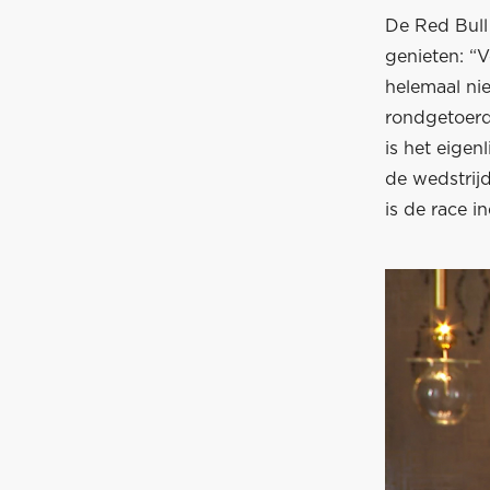
De Red Bull
genieten: “V
helemaal ni
rondgetoerd.
is het eigen
de wedstrij
is de race i