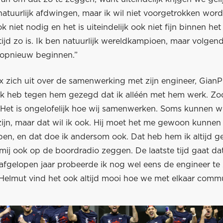
natuurlijk afdwingen, maar ik wil niet voorgetrokken wor
ok niet nodig en het is uiteindelijk ook niet fijn binnen het
tijd zo is. Ik ben natuurlijk wereldkampioen, maar volgen
 opnieuw beginnen.”
x zich uit over de samenwerking met zijn engineer, GianP
Ik heb tegen hem gezegd dat ik alléén met hem werk. Zodr
. Het is ongelofelijk hoe wij samenwerken. Soms kunnen w
zijn, maar dat wil ik ook. Hij moet het me gewoon kunnen v
 ben, en dat doe ik andersom ook. Dat heb hem ik altijd 
mij ook op de boordradio zeggen. De laatste tijd gaat dat
fgelopen jaar probeerde ik nog wel eens de engineer te z
 Helmut vind het ook altijd mooi hoe we met elkaar comm