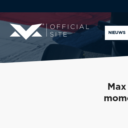
NIEUWS
Max 
mome