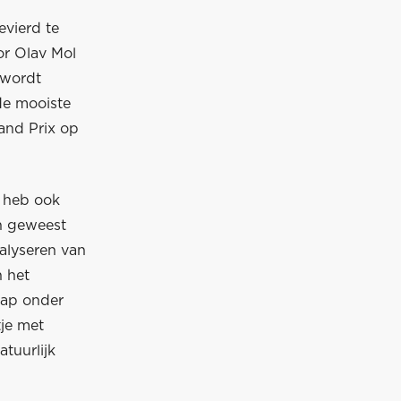
vierd te
r Olav Mol
 wordt
de mooiste
and Prix op
k heb ook
ch geweest
nalyseren van
 het
hap onder
tje met
tuurlijk