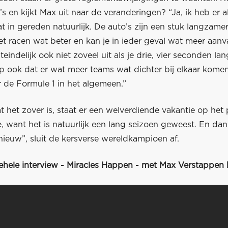
s en kijkt Max uit naar de veranderingen? “Ja, ik heb er a
t in gereden natuurlijk. De auto’s zijn een stuk langzame
het racen wat beter en kan je in ieder geval wat meer aanv
teindelijk ook niet zoveel uit als je drie, vier seconden l
op ook dat er wat meer teams wat dichter bij elkaar kome
r de Formule 1 in het algemeen.”
t het zover is, staat er een welverdiende vakantie op he
, want het is natuurlijk een lang seizoen geweest. En da
ieuw”, sluit de kersverse wereldkampioen af.
gehele interview - Miracles Happen - met Max Verstappen 