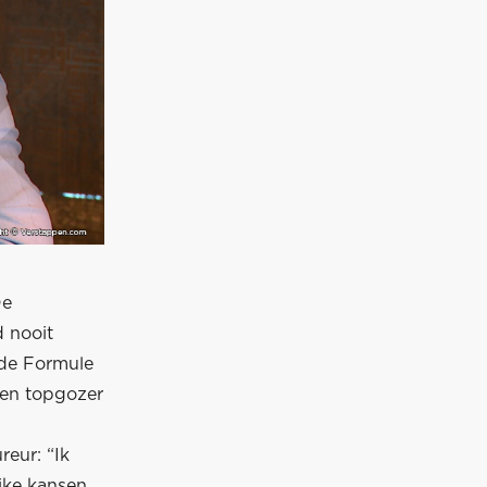
De
d nooit
 de Formule
een topgozer
eur: “Ik
jke kansen.