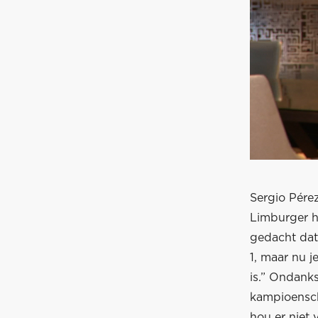
Sergio Pére
Limburger he
gedacht dat
1, maar nu j
is.” Ondanks
kampioensch
hou er niet 