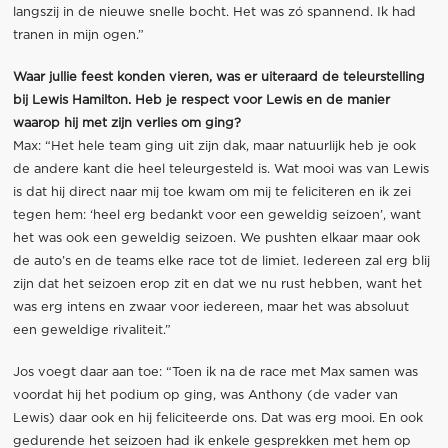
langszij in de nieuwe snelle bocht. Het was zó spannend. Ik had
tranen in mijn ogen.”
Waar jullie feest konden vieren, was er uiteraard de teleurstelling
bij Lewis Hamilton. Heb je respect voor Lewis en de manier
waarop hij met zijn verlies om ging?
Max: “Het hele team ging uit zijn dak, maar natuurlijk heb je ook
de andere kant die heel teleurgesteld is. Wat mooi was van Lewis
is dat hij direct naar mij toe kwam om mij te feliciteren en ik zei
tegen hem: ‘heel erg bedankt voor een geweldig seizoen’, want
het was ook een geweldig seizoen. We pushten elkaar maar ook
de auto’s en de teams elke race tot de limiet. Iedereen zal erg blij
zijn dat het seizoen erop zit en dat we nu rust hebben, want het
was erg intens en zwaar voor iedereen, maar het was absoluut
een geweldige rivaliteit.”
Jos voegt daar aan toe: “Toen ik na de race met Max samen was
voordat hij het podium op ging, was Anthony (de vader van
Lewis) daar ook en hij feliciteerde ons. Dat was erg mooi. En ook
gedurende het seizoen had ik enkele gesprekken met hem op