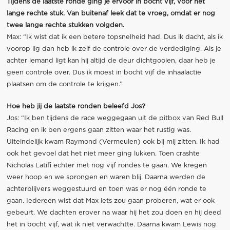
Tijdens de laatste ronde ging je ervoor in bocht vijf, vóór het
lange rechte stuk. Van buitenaf leek dat te vroeg, omdat er nog
twee lange rechte stukken volgden.
Max: “Ik wist dat ik een betere topsnelheid had. Dus ik dacht, als ik
voorop lig dan heb ik zelf de controle over de verdediging. Als je
achter iemand ligt kan hij altijd de deur dichtgooien, daar heb je
geen controle over. Dus ik moest in bocht vijf de inhaalactie
plaatsen om de controle te krijgen.”
Hoe heb jij de laatste ronden beleefd Jos?
Jos: “Ik ben tijdens de race weggegaan uit de pitbox van Red Bull
Racing en ik ben ergens gaan zitten waar het rustig was.
Uiteindelijk kwam Raymond (Vermeulen) ook bij mij zitten. Ik had
ook het gevoel dat het niet meer ging lukken. Toen crashte
Nicholas Latifi echter met nog vijf rondes te gaan. We kregen
weer hoop en we sprongen en waren blij. Daarna werden de
achterblijvers weggestuurd en toen was er nog één ronde te
gaan. Iedereen wist dat Max iets zou gaan proberen, wat er ook
gebeurt. We dachten erover na waar hij het zou doen en hij deed
het in bocht vijf, wat ik niet verwachtte. Daarna kwam Lewis nog