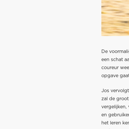
De voormali
een schat aa
coureur weer
opgave gaa
Jos vervolgt
zal de groot
vergelijken,
en gebruiken
het leren ke