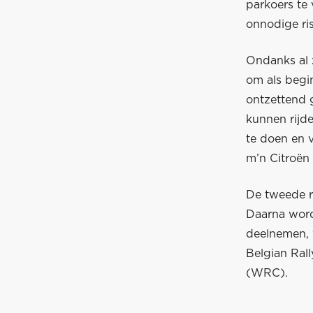
parkoers te 
onnodige ris
Ondanks al z
om als begin
ontzettend 
kunnen rijde
te doen en v
m’n Citroën 
De tweede r
Daarna wordt
deelnemen, 
Belgian Ral
(WRC).