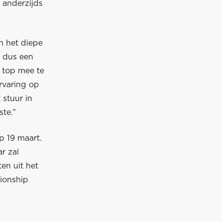
e anderzijds
in het diepe
l dus een
 top mee te
ervaring op
 stuur in
ste.”
p 19 maart.
r zal
en uit het
ionship