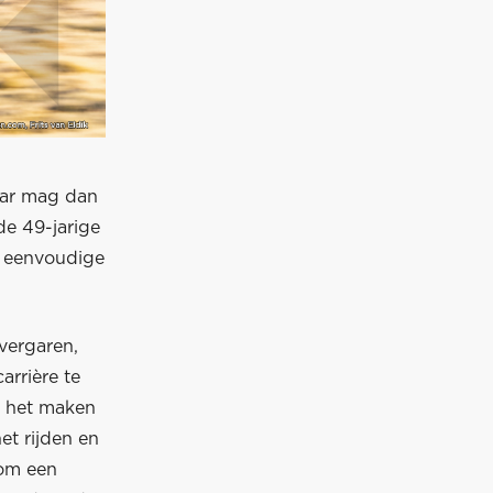
aar mag dan
de 49-jarige
n eenvoudige
 vergaren,
arrière te
e, het maken
et rijden en
 om een