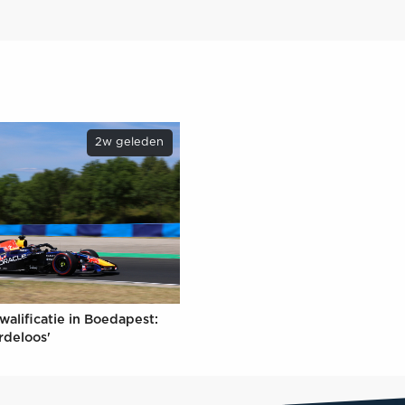
2w geleden
walificatie in Boedapest:
rdeloos'