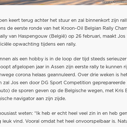
en keert terug achter het stuur en zal binnenkort zijn ra
ens de eerste ronde van het Kroon-Oil Belgian Rally Cha
ally van Haspengouw (België) op 26 februari, maakt Jos 
ficiële opwachting tijdens een rally.
nen als een hobby is in de loop der tijd steeds serieuze
opt afgelopen jaar in Assen zijn eerste rally te kunnen r
nwege corona helaas geannuleerd. Over drie weken is he
n zal Jos een door DG Sport Competition geprepareerde 
auto) de sporen geven op de Belgische wegen, met Kris 
ische navigator aan zijn zijde.
housiast weten: “Ik heb er echt heel veel zin in en heb ge
rg leuk vind. Vooral omdat het heel onvoorspelbaar is. Natu