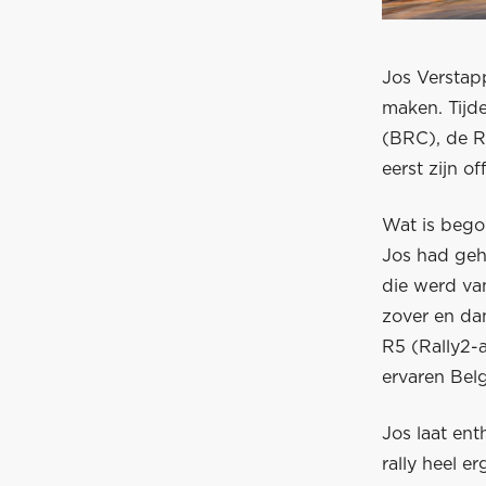
Jos Verstapp
maken. Tijd
(BRC), de R
eerst zijn of
Wat is begon
Jos had geho
die werd va
zover en da
R5 (Rally2-
ervaren Belg
Jos laat ent
rally heel e