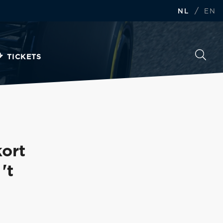
/
NL
EN
TICKETS
ort
't