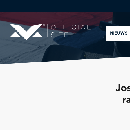
NIEUWS
Jo
r