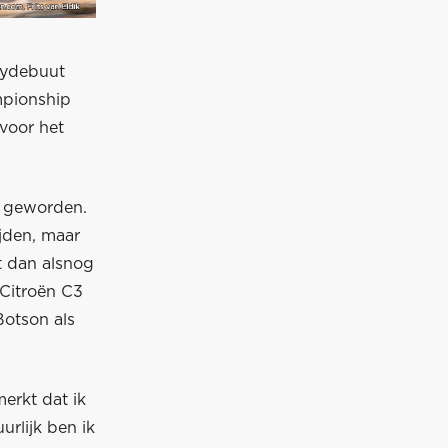
llydebuut
mpionship
voor het
r geworden.
ijden, maar
t dan alsnog
Citroën C3
Botson als
merkt dat ik
urlijk ben ik