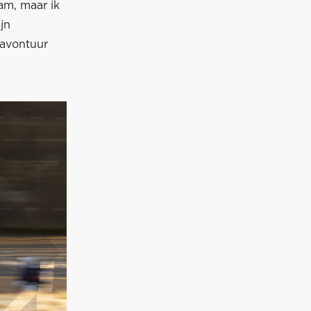
am, maar ik
jn
yavontuur