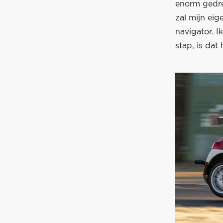
enorm gedre
zal mijn ei
navigator. I
stap, is dat